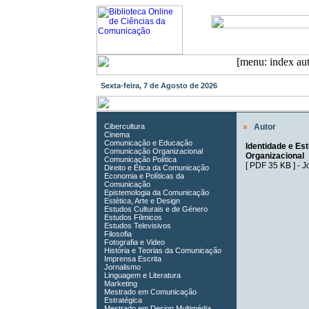
Sexta-feira, 7 de Agosto de 2026
Cibercultura
»
Autor
Cinema
Comunicação e Educação
Identidade e Es
Comunicação Organizacional
Organizacional
Comunicação Política
[
PDF 35 KB
] -
J
Direito e Ética da Comunicação
Economia e Políticas da
Comunicação
Epistemologia da Comunicação
Estética, Arte e Design
Estudos Culturais e de Género
Estudos Fílmicos
Estudos Televisivos
Filosofia
Fotografia e Video
História e Teorias da Comunicação
Imprensa Escrita
Jornalismo
Linguagem e Literatura
Marketing
Mestrado em Comunicação
Estratégica
Mestrado em Design Multimédia