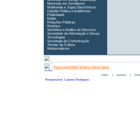
Mestrado em Jornalismo
Multimedia e Jogos Electrónicos
Opinião Pública e Audiências
Publicidade
Rádio
Relações Públicas
Retórica
Semiótica e Análise do Discurso
Sociedade da Informação e Novas
Tecnologias
Sociologia da Comunicação
Teorias da Cultura
Webjornalismo
Para submeter textos clique aqui
index
|
autores
|
títu