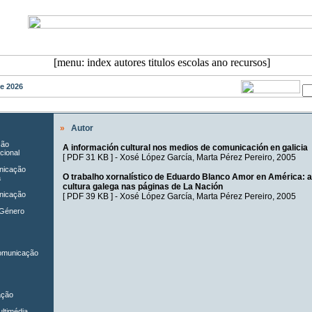
de 2026
»
Autor
ção
A información cultural nos medios de comunicación en galicia
cional
[
PDF 31 KB
] -
Xosé López García
,
Marta Pérez Pereiro
, 2005
unicação
O trabalho xornalístico de Eduardo Blanco Amor en América: a
a
cultura galega nas páginas de La Nación
nicação
[
PDF 39 KB
] -
Xosé López García
,
Marta Pérez Pereiro
, 2005
 Género
Comunicação
ação
ltimédia