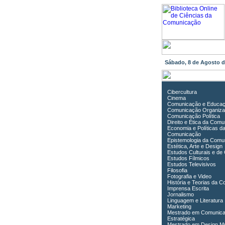
Sábado, 8 de Agosto 
Cibercultura
Cinema
Comunicação e Educa
Comunicação Organiza
Comunicação Política
Direito e Ética da Com
Economia e Políticas d
Comunicação
Epistemologia da Comu
Estética, Arte e Design
Estudos Culturais e de
Estudos Fílmicos
Estudos Televisivos
Filosofia
Fotografia e Video
História e Teorias da 
Imprensa Escrita
Jornalismo
Linguagem e Literatura
Marketing
Mestrado em Comunic
Estratégica
Mestrado em Design Mu