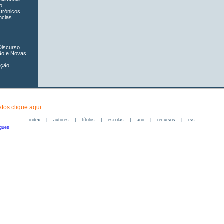
o
ctrónicos
ncias
Discurso
ão e Novas
ação
tos clique aqui
index
|
autores
|
títulos
|
escolas
|
ano
|
recursos
|
rss