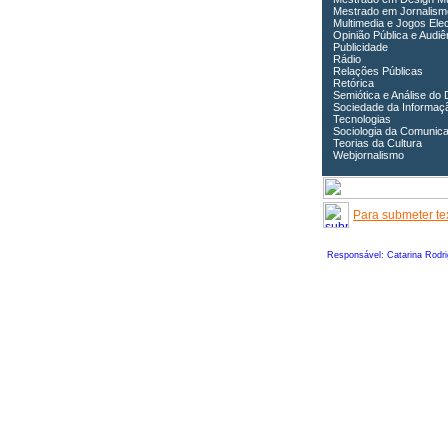
Mestrado em Jornalism
Multimedia e Jogos Ele
Opinião Pública e Audiê
Publicidade
Rádio
Relações Públicas
Retórica
Semiótica e Análise do 
Sociedade da Informaç
Tecnologias
Sociologia da Comunic
Teorias da Cultura
Webjornalismo
Para submeter tex