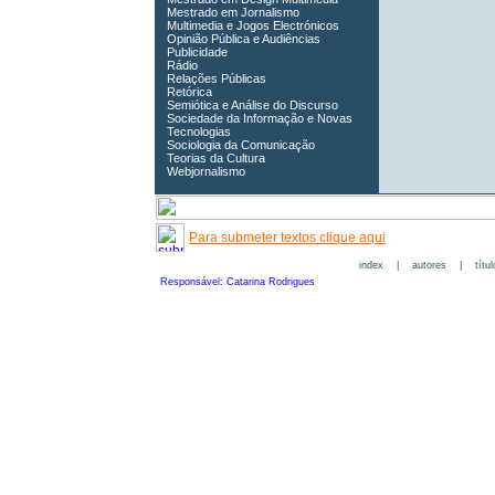
Mestrado em Jornalismo
Multimedia e Jogos Electrónicos
Opinião Pública e Audiências
Publicidade
Rádio
Relações Públicas
Retórica
Semiótica e Análise do Discurso
Sociedade da Informação e Novas
Tecnologias
Sociologia da Comunicação
Teorias da Cultura
Webjornalismo
Para submeter textos clique aqui
index
|
autores
|
títu