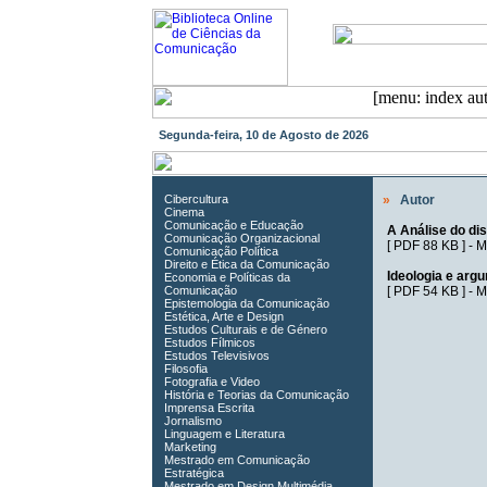
Segunda-feira, 10 de Agosto de 2026
Cibercultura
»
Autor
Cinema
Comunicação e Educação
A Análise do di
Comunicação Organizacional
[
PDF 88 KB
] -
M
Comunicação Política
Direito e Ética da Comunicação
Ideologia e arg
Economia e Políticas da
Comunicação
[
PDF 54 KB
] -
M
Epistemologia da Comunicação
Estética, Arte e Design
Estudos Culturais e de Género
Estudos Fílmicos
Estudos Televisivos
Filosofia
Fotografia e Video
História e Teorias da Comunicação
Imprensa Escrita
Jornalismo
Linguagem e Literatura
Marketing
Mestrado em Comunicação
Estratégica
Mestrado em Design Multimédia