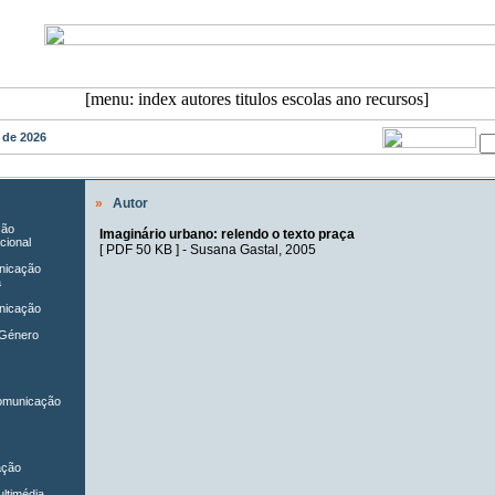
o de 2026
»
Autor
ção
Imaginário urbano: relendo o texto praça
cional
[
PDF 50 KB
] -
Susana Gastal
, 2005
unicação
a
nicação
 Género
Comunicação
ação
ltimédia