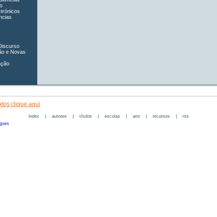
o
ctrónicos
ncias
Discurso
ão e Novas
ação
tos clique aqui
index
|
autores
|
títulos
|
escolas
|
ano
|
recursos
|
rss