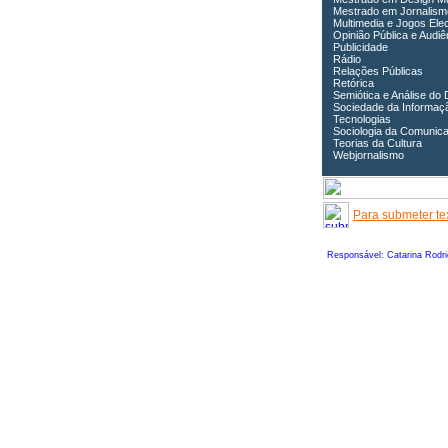
Mestrado em Jornalism
Multimedia e Jogos Ele
Opinião Pública e Audiê
Publicidade
Rádio
Relações Públicas
Retórica
Semiótica e Análise do 
Sociedade da Informaç
Tecnologias
Sociologia da Comunic
Teorias da Cultura
Webjornalismo
Para submeter tex