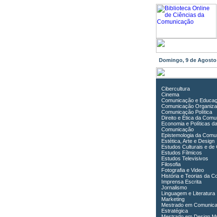
Domingo, 9 de Agost
Cibercultura
Cinema
Comunicação e Educa
Comunicação Organiza
Comunicação Política
Direito e Ética da Com
Economia e Políticas d
Comunicação
Epistemologia da Comu
Estética, Arte e Design
Estudos Culturais e de
Estudos Fílmicos
Estudos Televisivos
Filosofia
Fotografia e Video
História e Teorias da 
Imprensa Escrita
Jornalismo
Linguagem e Literatura
Marketing
Mestrado em Comunic
Estratégica
Mestrado em Design Mu