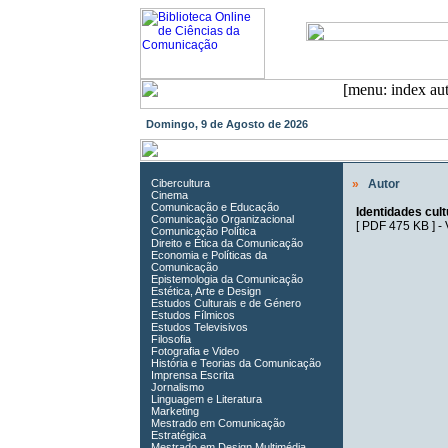
Domingo, 9 de Agosto de 2026
Cibercultura
»
Autor
Cinema
Comunicação e Educação
Identidades cult
Comunicação Organizacional
[
PDF 475 KB
] -
Comunicação Política
Direito e Ética da Comunicação
Economia e Políticas da
Comunicação
Epistemologia da Comunicação
Estética, Arte e Design
Estudos Culturais e de Género
Estudos Fílmicos
Estudos Televisivos
Filosofia
Fotografia e Video
História e Teorias da Comunicação
Imprensa Escrita
Jornalismo
Linguagem e Literatura
Marketing
Mestrado em Comunicação
Estratégica
Mestrado em Design Multimédia