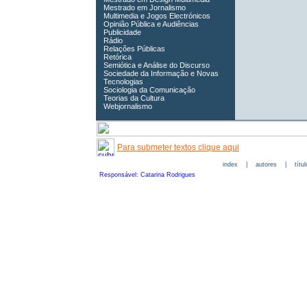
Mestrado em Jornalismo
Multimedia e Jogos Electrónicos
Opinião Pública e Audiências
Publicidade
Rádio
Relações Públicas
Retórica
Semiótica e Análise do Discurso
Sociedade da Informação e Novas
Tecnologias
Sociologia da Comunicação
Teorias da Cultura
Webjornalismo
Para submeter textos clique aqui
index
|
autores
|
títu