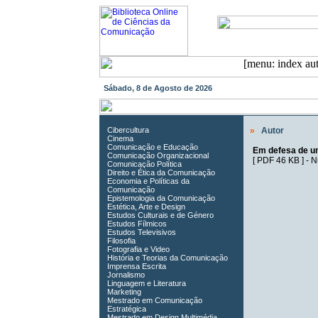
Sábado, 8 de Agosto de 2026
Cibercultura
»
Autor
Cinema
Comunicação e Educação
Em defesa de 
Comunicação Organizacional
[
PDF 46 KB
] -
N
Comunicação Política
Direito e Ética da Comunicação
Economia e Políticas da
Comunicação
Epistemologia da Comunicação
Estética, Arte e Design
Estudos Culturais e de Género
Estudos Fílmicos
Estudos Televisivos
Filosofia
Fotografia e Video
História e Teorias da Comunicação
Imprensa Escrita
Jornalismo
Linguagem e Literatura
Marketing
Mestrado em Comunicação
Estratégica
Mestrado em Design Multimédia