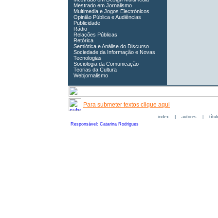
Mestrado em Jornalismo
Multimedia e Jogos Electrónicos
Opinião Pública e Audiências
Publicidade
Rádio
Relações Públicas
Retórica
Semiótica e Análise do Discurso
Sociedade da Informação e Novas
Tecnologias
Sociologia da Comunicação
Teorias da Cultura
Webjornalismo
Para submeter textos clique aqui
index
|
autores
|
títu