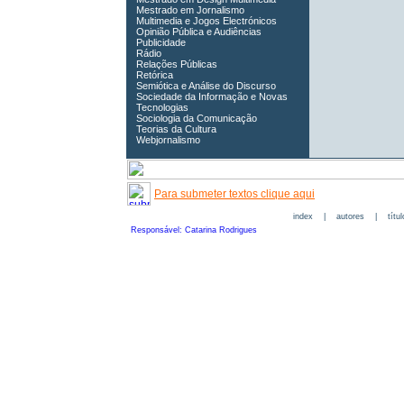
Mestrado em Jornalismo
Multimedia e Jogos Electrónicos
Opinião Pública e Audiências
Publicidade
Rádio
Relações Públicas
Retórica
Semiótica e Análise do Discurso
Sociedade da Informação e Novas
Tecnologias
Sociologia da Comunicação
Teorias da Cultura
Webjornalismo
Para submeter textos clique aqui
index
|
autores
|
títu