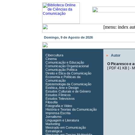
Domingo, 9 de Agosto de 2026
Cibercultura
»
Autor
Cinema
Comunicação e Educação
O Picaresco e a
Comunicação Organizacional
[
PDF 41 KB
] -
M
Comunicação Política
Direito e Ética da Comunicação
Economia e Políticas da
Comunicação
Epistemologia da Comunicação
Estética, Arte e Design
Estudos Culturais e de Género
Estudos Fílmicos
Estudos Televisivos
Filosofia
Fotografia e Video
História e Teorias da Comunicação
Imprensa Escrita
Jornalismo
Linguagem e Literatura
Marketing
Mestrado em Comunicação
Estratégica
Mestrado em Design Multimédia