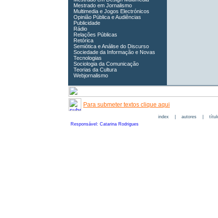
Mestrado em Jornalismo
Multimedia e Jogos Electrónicos
Opinião Pública e Audiências
Publicidade
Rádio
Relações Públicas
Retórica
Semiótica e Análise do Discurso
Sociedade da Informação e Novas
Tecnologias
Sociologia da Comunicação
Teorias da Cultura
Webjornalismo
Para submeter textos clique aqui
index
|
autores
|
títu