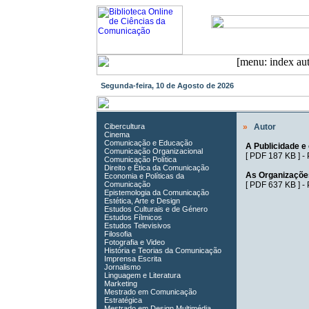
Segunda-feira, 10 de Agosto de 2026
Cibercultura
»
Autor
Cinema
Comunicação e Educação
A Publicidade e
Comunicação Organizacional
[
PDF 187 KB
] -
Comunicação Política
Direito e Ética da Comunicação
As Organizaçõ
Economia e Políticas da
Comunicação
[
PDF 637 KB
] -
Epistemologia da Comunicação
Estética, Arte e Design
Estudos Culturais e de Género
Estudos Fílmicos
Estudos Televisivos
Filosofia
Fotografia e Video
História e Teorias da Comunicação
Imprensa Escrita
Jornalismo
Linguagem e Literatura
Marketing
Mestrado em Comunicação
Estratégica
Mestrado em Design Multimédia