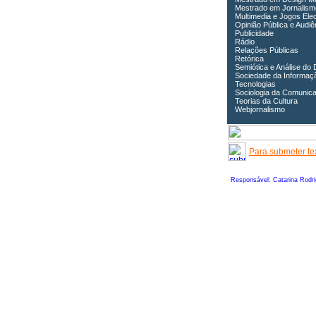
Mestrado em Jornalism
Multimedia e Jogos Ele
Opinião Pública e Audiê
Publicidade
Rádio
Relações Públicas
Retórica
Semiótica e Análise do 
Sociedade da Informaç
Tecnologias
Sociologia da Comunic
Teorias da Cultura
Webjornalismo
Para submeter tex