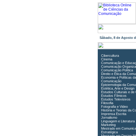
Sábado, 8 de Agosto 
Cibercultura
Cinema
Comunicação e Educa
Comunicação Organiza
Comunicação Política
Direito e Ética da Com
Economia e Políticas d
Comunicação
Epistemologia da Comu
Estética, Arte e Design
Estudos Culturais e de
Estudos Fílmicos
Estudos Televisivos
Filosofia
Fotografia e Video
História e Teorias da 
Imprensa Escrita
Jornalismo
Linguagem e Literatura
Marketing
Mestrado em Comunic
Estratégica
Mestrado em Design Mu