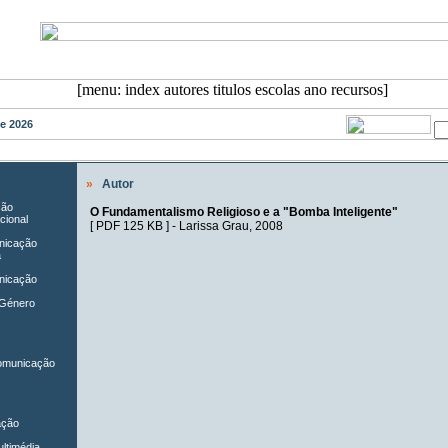
de 2026
»
Autor
ção
O Fundamentalismo Religioso e a "Bomba Inteligente"
cional
[
PDF 125 KB
] -
Larissa Grau
, 2008
unicação
a
nicação
 Género
Comunicação
ação
ltimédia