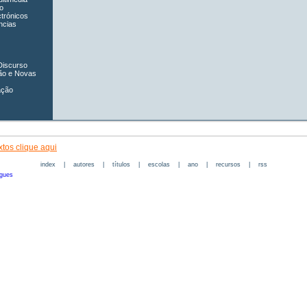
o
ctrónicos
ncias
Discurso
ão e Novas
ação
tos clique aqui
index
|
autores
|
títulos
|
escolas
|
ano
|
recursos
|
rss