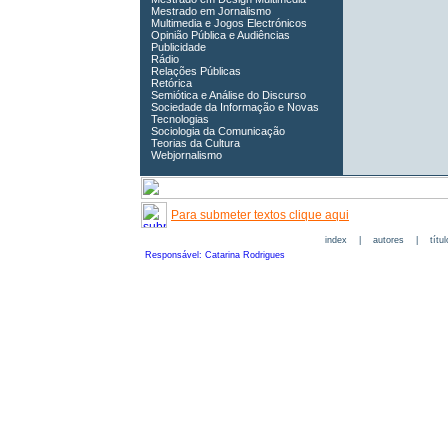
Mestrado em Jornalismo
Multimedia e Jogos Electrónicos
Opinião Pública e Audiências
Publicidade
Rádio
Relações Públicas
Retórica
Semiótica e Análise do Discurso
Sociedade da Informação e Novas
Tecnologias
Sociologia da Comunicação
Teorias da Cultura
Webjornalismo
Para submeter textos clique aqui
index
|
autores
|
títu