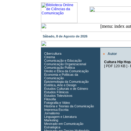
Sábado, 8 de Agosto de 2026
Cibercultura
»
Autor
Cinema
Comunicação e Educação
Cultura Hip Hop.
Comunicação Organizacional
[
PDF 120 KB
] -
Comunicação Política
Direito e Ética da Comunicação
Economia e Políticas da
Comunicação
Epistemologia da Comunicação
Estética, Arte e Design
Estudos Culturais e de Género
Estudos Fílmicos
Estudos Televisivos
Filosofia
Fotografia e Video
História e Teorias da Comunicação
Imprensa Escrita
Jornalismo
Linguagem e Literatura
Marketing
Mestrado em Comunicação
Estratégica
Mestrado em Design Multimédia