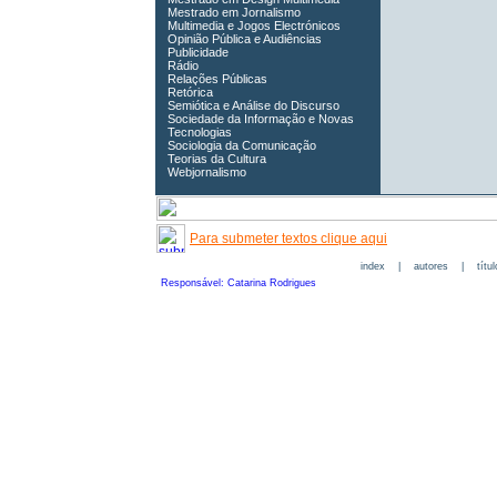
Mestrado em Jornalismo
Multimedia e Jogos Electrónicos
Opinião Pública e Audiências
Publicidade
Rádio
Relações Públicas
Retórica
Semiótica e Análise do Discurso
Sociedade da Informação e Novas
Tecnologias
Sociologia da Comunicação
Teorias da Cultura
Webjornalismo
Para submeter textos clique aqui
index
|
autores
|
títu