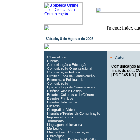
Sábado, 8 de Agosto de 2026
Cibercultura
»
Autor
Cinema
Comunicação e Educação
Comunicando as 
Comunicação Organizacional
finais do séc. XV
Comunicação Política
[
PDF 845 KB
] -
Direito e Ética da Comunicação
Economia e Políticas da
Comunicação
Epistemologia da Comunicação
Estética, Arte e Design
Estudos Culturais e de Género
Estudos Fílmicos
Estudos Televisivos
Filosofia
Fotografia e Video
História e Teorias da Comunicação
Imprensa Escrita
Jornalismo
Linguagem e Literatura
Marketing
Mestrado em Comunicação
Estratégica
Mestrado em Design Multimédia