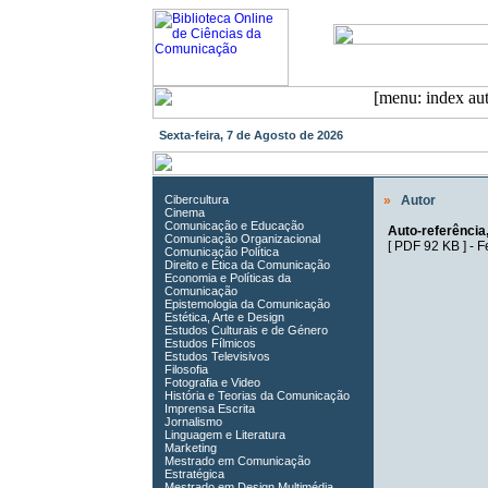
Sexta-feira, 7 de Agosto de 2026
Cibercultura
»
Autor
Cinema
Comunicação e Educação
Auto-referência,
Comunicação Organizacional
[
PDF 92 KB
] -
F
Comunicação Política
Direito e Ética da Comunicação
Economia e Políticas da
Comunicação
Epistemologia da Comunicação
Estética, Arte e Design
Estudos Culturais e de Género
Estudos Fílmicos
Estudos Televisivos
Filosofia
Fotografia e Video
História e Teorias da Comunicação
Imprensa Escrita
Jornalismo
Linguagem e Literatura
Marketing
Mestrado em Comunicação
Estratégica
Mestrado em Design Multimédia