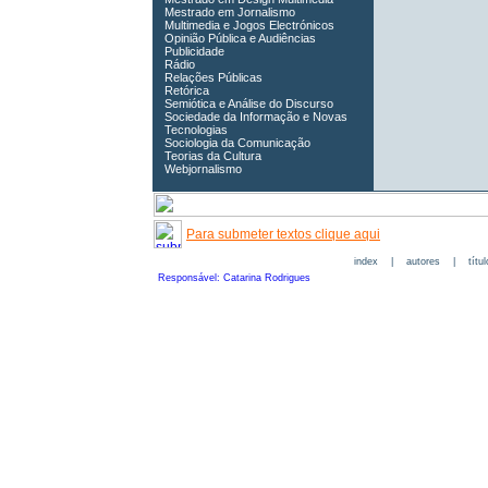
Mestrado em Jornalismo
Multimedia e Jogos Electrónicos
Opinião Pública e Audiências
Publicidade
Rádio
Relações Públicas
Retórica
Semiótica e Análise do Discurso
Sociedade da Informação e Novas
Tecnologias
Sociologia da Comunicação
Teorias da Cultura
Webjornalismo
Para submeter textos clique aqui
index
|
autores
|
títu