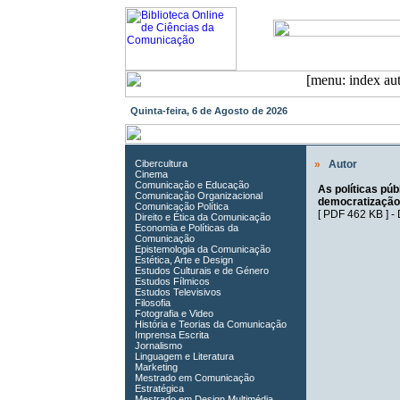
Quinta-feira, 6 de Agosto de 2026
Cibercultura
»
Autor
Cinema
Comunicação e Educação
As políticas púb
Comunicação Organizacional
democratização 
Comunicação Política
[
PDF 462 KB
] -
Direito e Ética da Comunicação
Economia e Políticas da
Comunicação
Epistemologia da Comunicação
Estética, Arte e Design
Estudos Culturais e de Género
Estudos Fílmicos
Estudos Televisivos
Filosofia
Fotografia e Video
História e Teorias da Comunicação
Imprensa Escrita
Jornalismo
Linguagem e Literatura
Marketing
Mestrado em Comunicação
Estratégica
Mestrado em Design Multimédia