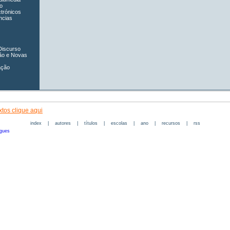
o
ctrónicos
ncias
Discurso
ão e Novas
ação
tos clique aqui
index
|
autores
|
títulos
|
escolas
|
ano
|
recursos
|
rss