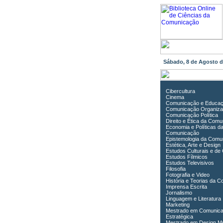
Sábado, 8 de Agosto 
Cibercultura
Cinema
Comunicação e Educa
Comunicação Organiza
Comunicação Política
Direito e Ética da Com
Economia e Políticas d
Comunicação
Epistemologia da Comu
Estética, Arte e Design
Estudos Culturais e de
Estudos Fílmicos
Estudos Televisivos
Filosofia
Fotografia e Video
História e Teorias da 
Imprensa Escrita
Jornalismo
Linguagem e Literatura
Marketing
Mestrado em Comunic
Estratégica
Mestrado em Design Mu