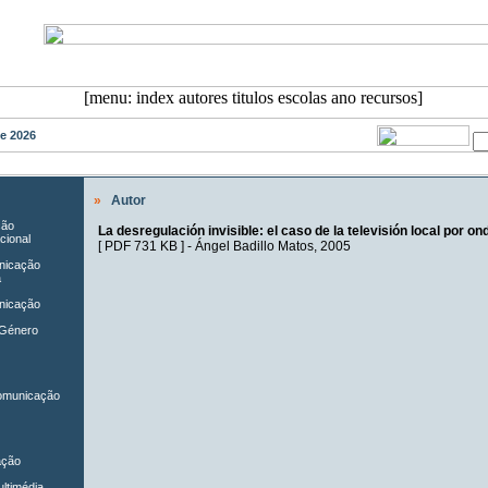
de 2026
»
Autor
ção
La desregulación invisible: el caso de la televisión local por 
cional
[
PDF 731 KB
] -
Ángel Badillo Matos
, 2005
unicação
a
nicação
 Género
Comunicação
ação
ltimédia