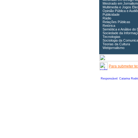
Mestrado em Jornalism
Multimedia e Jogos Ele
Opinião Pública e Audiê
Publicidade
Rádio
Relações Públicas
Retórica
Semiótica e Análise do 
Sociedade da Informaç
Tecnologias
Sociologia da Comunic
Teorias da Cultura
Webjornalismo
Para submeter tex