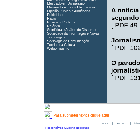
Mestrado em Jornalismo
Multimedia e Jogos Electrónicos
A notíci
Opinião Pública e Audiências
Publicidade
segundo 
Rádio
Relações Públicas
[
PDF 49
Retórica
Semiótica e Análise do Discurso
Sociedade da Informação e Novas
Tecnologias
Jornalis
Sociologia da Comunicação
Teorias da Cultura
[
PDF 10
Webjornalismo
O parado
jornalíst
[
PDF 13
Para submeter textos clique aqui
index
|
autores
|
títu