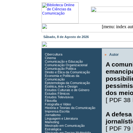
Sábado, 8 de Agosto de 2026
Cibercultura
»
Autor
Cinema
Comunicação e Educação
A comun
Comunicação Organizacional
Comunicação Política
emancipa
Direito e Ética da Comunicação
Economia e Políticas da
possibil
Comunicação
Epistemologia da Comunicação
pessimis
Estética, Arte e Design
Estudos Culturais e de Género
dos mei
Estudos Fílmicos
Estudos Televisivos
[
PDF 38
Filosofia
Fotografia e Video
História e Teorias da Comunicação
Imprensa Escrita
A defesa
Jornalismo
Linguagem e Literatura
jornalíst
Marketing
Mestrado em Comunicação
[
PDF 79
Estratégica
Mestrado em Design Multimédia