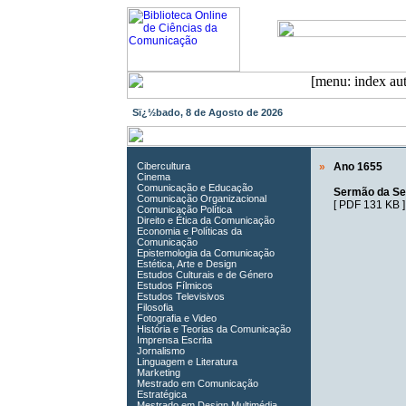
Sï¿½bado, 8 de Agosto de 2026
Cibercultura
»
Ano 1655
Cinema
Comunicação e Educação
Sermão da S
Comunicação Organizacional
[
PDF 131 KB
]
Comunicação Política
Direito e Ética da Comunicação
Economia e Políticas da
Comunicação
Epistemologia da Comunicação
Estética, Arte e Design
Estudos Culturais e de Género
Estudos Fílmicos
Estudos Televisivos
Filosofia
Fotografia e Video
História e Teorias da Comunicação
Imprensa Escrita
Jornalismo
Linguagem e Literatura
Marketing
Mestrado em Comunicação
Estratégica
Mestrado em Design Multimédia