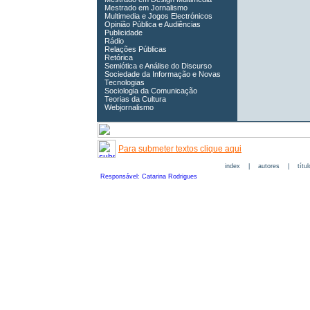
Mestrado em Jornalismo
Multimedia e Jogos Electrónicos
Opinião Pública e Audiências
Publicidade
Rádio
Relações Públicas
Retórica
Semiótica e Análise do Discurso
Sociedade da Informação e Novas
Tecnologias
Sociologia da Comunicação
Teorias da Cultura
Webjornalismo
Para submeter textos clique aqui
index
|
autores
|
títu