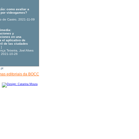
ão: como avaliar a
 por videogames?
o de Castro
, 2021-11-09
timedia:
aciones y
aciones en una
 el aplicativo de
il de las ciudades
]
nça Teixeira
,
Joel Alves
, 2021-10-26
as editoriais da BOCC