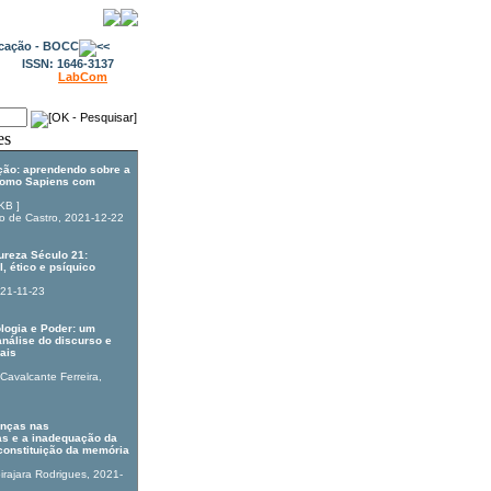
ISSN: 1646-3137
LabCom
ão: aprendendo sobre a
 Homo Sapiens com
 KB
]
o de Castro
, 2021-12-22
ureza Século 21:
, ético e psíquico
021-11-23
ologia e Poder: um
análise do discurso e
ais
Cavalcante Ferreira
,
anças nas
s e a inadequação da
constituição da memória
irajara Rodrigues
, 2021-