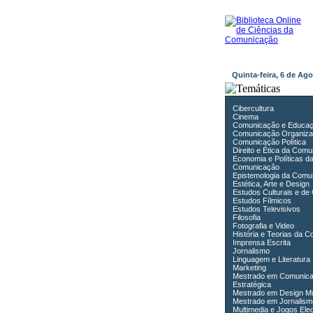
Quinta-feira, 6 de A
Cibercultura
Cinema
Comunicação e Educa
Comunicação Organiza
Comunicação Política
Direito e Ética da Com
Economia e Políticas d
Comunicação
Epistemologia da Comu
Estética, Arte e Design
Estudos Culturais e de
Estudos Fílmicos
Estudos Televisivos
Filosofia
Fotografia e Video
História e Teorias da 
Imprensa Escrita
Jornalismo
Linguagem e Literatura
Marketing
Mestrado em Comunic
Estratégica
Mestrado em Design Mu
Mestrado em Jornalism
Multimedia e Jogos Ele