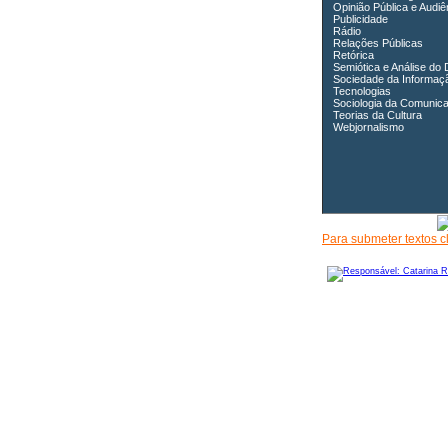
Opinião Pública e Audiê
Publicidade
Rádio
Relações Públicas
Retórica
Semiótica e Análise do 
Sociedade da Informaç
Tecnologias
Sociologia da Comunic
Teorias da Cultura
Webjornalismo
Para submeter textos c