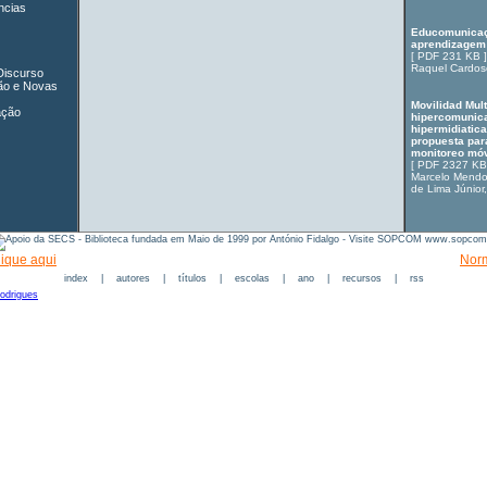
ncias
Educomunicaç
aprendizagem
[
PDF 231 KB
]
Raquel Cardos
Discurso
ão e Novas
Movilidad Mul
ação
hipercomunic
hipermidiatic
propuesta para
monitoreo móv
[
PDF 2327 KB
Marcelo Mendo
de Lima Júnior
lique aqui
Norm
index
|
autores
|
títulos
|
escolas
|
ano
|
recursos
|
rss