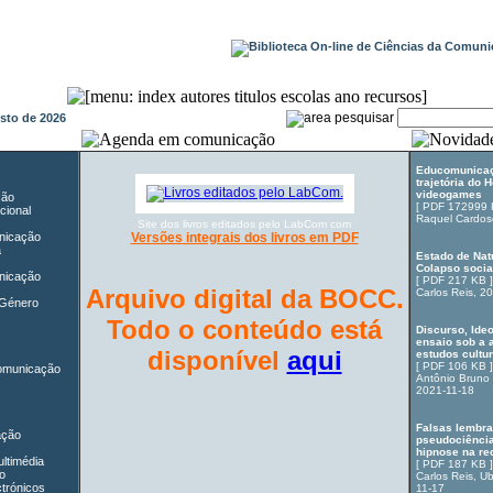
gosto de 2026
Educomunicaç
trajetória do
videogames
ção
[
PDF 172999
cional
Raquel Cardos
Site dos livros editados pelo LabCom com
unicação
Versões integrais dos livros em PDF
a
Estado de Nat
Colapso social
nicação
[
PDF 217 KB
]
Arquivo digital da BOCC.
Carlos Reis
, 2
 Género
Todo o conteúdo está
Discurso, Ide
ensaio sob a 
disponível
aqui
estudos cultur
[
PDF 106 KB
]
Comunicação
Antônio Bruno 
2021-11-18
Falsas lembr
ação
pseudociência
hipnose na re
ltimédia
[
PDF 187 KB
]
o
Carlos Reis
,
Ub
ctrónicos
11-17