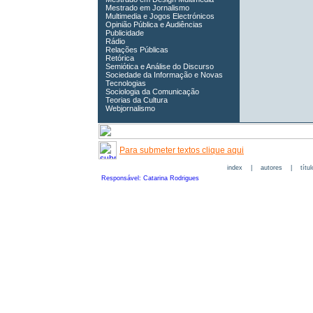
Mestrado em Jornalismo
Multimedia e Jogos Electrónicos
Opinião Pública e Audiências
Publicidade
Rádio
Relações Públicas
Retórica
Semiótica e Análise do Discurso
Sociedade da Informação e Novas
Tecnologias
Sociologia da Comunicação
Teorias da Cultura
Webjornalismo
Para submeter textos clique aqui
index
|
autores
|
títu