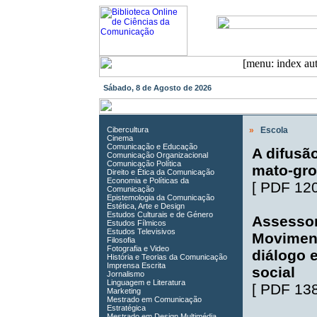
Sábado, 8 de Agosto de 2026
Cibercultura
»
Escola
Cinema
Comunicação e Educação
A difusã
Comunicação Organizacional
Comunicação Política
mato-gr
Direito e Ética da Comunicação
Economia e Políticas da
[
PDF 12
Comunicação
Epistemologia da Comunicação
Estética, Arte e Design
Estudos Culturais e de Género
Assessor
Estudos Fílmicos
Estudos Televisivos
Moviment
Filosofia
Fotografia e Video
diálogo e
História e Teorias da Comunicação
Imprensa Escrita
social
Jornalismo
Linguagem e Literatura
[
PDF 13
Marketing
Mestrado em Comunicação
Estratégica
Mestrado em Design Multimédia