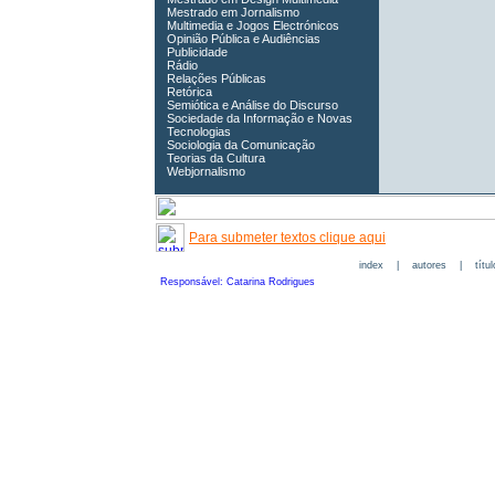
Mestrado em Jornalismo
Multimedia e Jogos Electrónicos
Opinião Pública e Audiências
Publicidade
Rádio
Relações Públicas
Retórica
Semiótica e Análise do Discurso
Sociedade da Informação e Novas
Tecnologias
Sociologia da Comunicação
Teorias da Cultura
Webjornalismo
Para submeter textos clique aqui
index
|
autores
|
títu