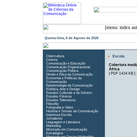
Quinta-feira, 6 de Agosto de 2026
Cibercultura
»
Escola
Cinema
Comunicação e Educação
Cobertura mediá
Comunicação Organizacional
África
Comunicação Política
[
PDF 1434 KB
] 
Direito e Ética da Comunicação
Economia e Políticas da
Comunicação
Epistemologia da Comunicação
Estética, Arte e Design
Estudos Culturais e de Género
Estudos Fílmicos
Estudos Televisivos
Filosofia
Fotografia e Video
História e Teorias da Comunicação
Imprensa Escrita
Jornalismo
Linguagem e Literatura
Marketing
Mestrado em Comunicação
Estratégica
Mestrado em Design Multimédia