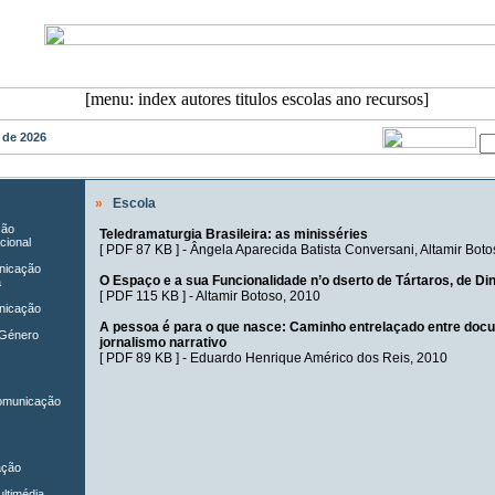
o de 2026
»
Escola
ção
Teledramaturgia Brasileira: as minisséries
cional
[
PDF 87 KB
] -
Ângela Aparecida Batista Conversani
,
Altamir Boto
unicação
O Espaço e a sua Funcionalidade n’o dserto de Tártaros, de Di
a
[
PDF 115 KB
] -
Altamir Botoso
, 2010
nicação
A pessoa é para o que nasce: Caminho entrelaçado entre docu
 Género
jornalismo narrativo
[
PDF 89 KB
] -
Eduardo Henrique Américo dos Reis
, 2010
Comunicação
ação
ltimédia