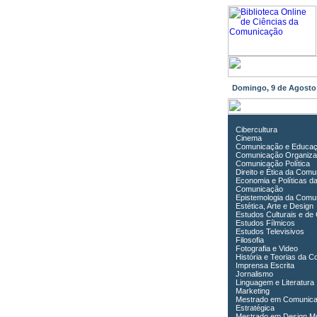
Domingo, 9 de Agost
Cibercultura
Cinema
Comunicação e Educa
Comunicação Organiza
Comunicação Política
Direito e Ética da Com
Economia e Políticas d
Comunicação
Epistemologia da Comu
Estética, Arte e Design
Estudos Culturais e de
Estudos Fílmicos
Estudos Televisivos
Filosofia
Fotografia e Video
História e Teorias da 
Imprensa Escrita
Jornalismo
Linguagem e Literatura
Marketing
Mestrado em Comunic
Estratégica
Mestrado em Design Mu