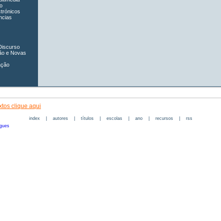
o
ctrónicos
ncias
Discurso
ão e Novas
ação
tos clique aqui
index
|
autores
|
títulos
|
escolas
|
ano
|
recursos
|
rss