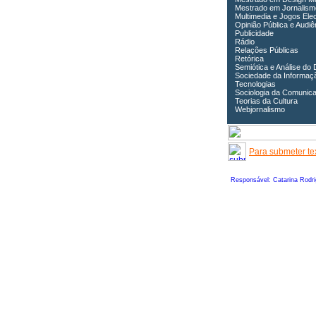
Mestrado em Jornalism
Multimedia e Jogos Ele
Opinião Pública e Audiê
Publicidade
Rádio
Relações Públicas
Retórica
Semiótica e Análise do 
Sociedade da Informaç
Tecnologias
Sociologia da Comunic
Teorias da Cultura
Webjornalismo
Para submeter tex