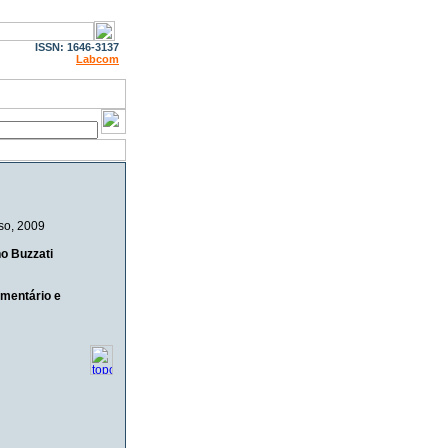
ISSN: 1646-3137
Labcom
so
, 2009
no Buzzati
mentário e