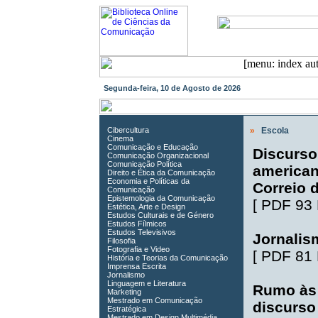
Segunda-feira, 10 de Agosto de 2026
Cibercultura
»
Escola
Cinema
Comunicação e Educação
Discurso 
Comunicação Organizacional
Comunicação Política
american
Direito e Ética da Comunicação
Economia e Políticas da
Correio 
Comunicação
Epistemologia da Comunicação
[
PDF 93
Estética, Arte e Design
Estudos Culturais e de Género
Estudos Fílmicos
Estudos Televisivos
Jornalism
Filosofia
Fotografia e Video
[
PDF 81
História e Teorias da Comunicação
Imprensa Escrita
Jornalismo
Linguagem e Literatura
Rumo às 
Marketing
Mestrado em Comunicação
discurso
Estratégica
Mestrado em Design Multimédia