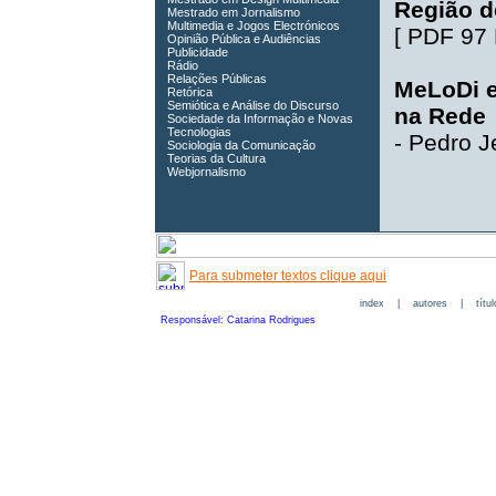
Região d
Mestrado em Jornalismo
Multimedia e Jogos Electrónicos
[
PDF 97
Opinião Pública e Audiências
Publicidade
Rádio
Relações Públicas
MeLoDi e
Retórica
Semiótica e Análise do Discurso
na Rede
Sociedade da Informação e Novas
Tecnologias
-
Pedro J
Sociologia da Comunicação
Teorias da Cultura
Webjornalismo
Para submeter textos clique aqui
index
|
autores
|
títu