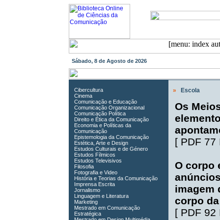
Sábado, 8 de Agosto de 2026
Cibercultura
»
Escola
Cinema
Comunicação e Educação
Os Meios
Comunicação Organizacional
Comunicação Política
elemento
Direito e Ética da Comunicação
Economia e Políticas da
apontam
Comunicação
Epistemologia da Comunicação
[
PDF 77
Estética, Arte e Design
Estudos Culturais e de Género
Estudos Fílmicos
Estudos Televisivos
O corpo 
Filosofia
Fotografia e Video
anúncios
História e Teorias da Comunicação
Imprensa Escrita
imagem d
Jornalismo
Linguagem e Literatura
corpo da
Marketing
Mestrado em Comunicação
[
PDF 92
Estratégica
Mestrado em Design Multimédia