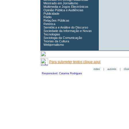
Mestrado em Jornalismo
Multimedia e Jogos Electrónicos
Opinião Pública e Audiências
Publicidade
Rádio
Relações Públicas
Retórica
Semiótica e Análise do Discurso
Sociedade da Informação e Novas
Tecnologias
Sociologia da Comunicação
Teorias da Cultura
Webjornalismo
Para submeter textos clique aqui
index
|
autores
|
títu