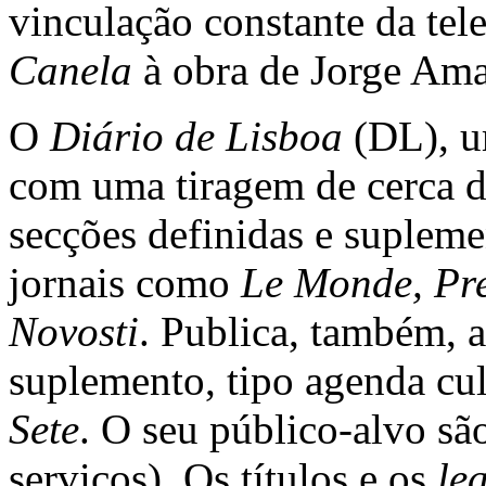
vinculação constante da te
Canela
à obra de Jorge Am
O
Diário de Lisboa
(DL), u
com uma tiragem de cerca d
secções definidas e suplem
jornais como
Le Monde, Pr
Novosti
. Publica, também, 
suplemento, tipo agenda cu
Sete
. O seu público-alvo são
serviços). Os títulos e os
le