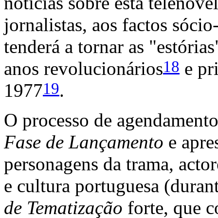
notícias sobre esta telenove
jornalistas, aos factos sóci
tenderá a tornar as "estória
18
anos revolucionários
e pr
19
1977
.
O processo de agendamento 
Fase de Lançamento
e apre
personagens da trama, actor
e cultura portuguesa (dura
de Tematização
forte, que c