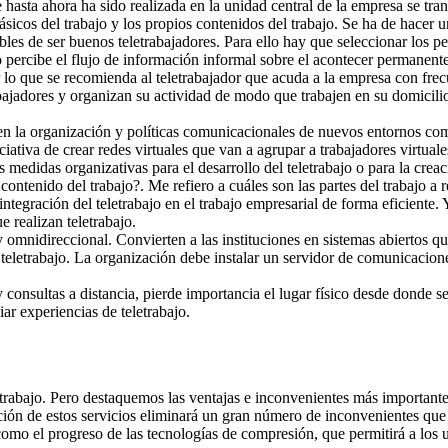
 hasta ahora ha sido realizada en la unidad central de la empresa se tr
icos del trabajo y los propios contenidos del trabajo. Se ha de hacer u
les de ser buenos teletrabajadores. Para ello hay que seleccionar los p
no percibe el flujo de información informal sobre el acontecer permanent
lo que se recomienda al teletrabajador que acuda a la empresa con frecue
bajadores y organizan su actividad de modo que trabajen en su domicili
en la organización y políticas comunicacionales de nuevos entornos com
ciativa de crear redes virtuales que van a agrupar a trabajadores virtuale
edidas organizativas para el desarrollo del teletrabajo o para la creac
ntenido del trabajo?. Me refiero a cuáles son las partes del trabajo a re
integración del teletrabajo en el trabajo empresarial de forma eficiente.
 realizan teletrabajo.
 omnidireccional. Convierten a las instituciones en sistemas abiertos qu
al teletrabajo. La organización debe instalar un servidor de comunicacio
onsultas a distancia, pierde importancia el lugar físico desde donde s
iar experiencias de teletrabajo.
letrabajo. Pero destaquemos las ventajas e inconvenientes más importante
ación de estos servicios eliminará un gran número de inconvenientes que 
como el progreso de las tecnologías de compresión, que permitirá a los us