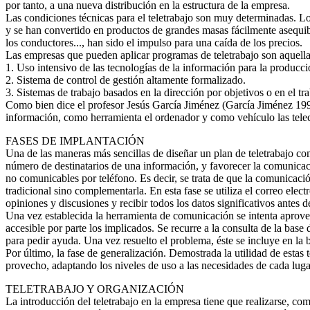
por tanto, a una nueva distribución en la estructura de la empresa.
Las condiciones técnicas para el teletrabajo son muy determinadas. Lo
y se han convertido en productos de grandes masas fácilmente asequib
los conductores..., han sido el impulso para una caída de los precios.
Las empresas que pueden aplicar programas de teletrabajo son aquella
1. Uso intensivo de las tecnologías de la información para la producci
2. Sistema de control de gestión altamente formalizado.
3. Sistemas de trabajo basados en la dirección por objetivos o en el tr
Como bien dice el profesor Jesús García Jiménez (García Jiménez 1998: 
información, como herramienta el ordenador y como vehículo las tel
FASES DE IMPLANTACIÓN
Una de las maneras más sencillas de diseñar un plan de teletrabajo co
número de destinatarios de una información, y favorecer la comunicaci
no comunicables por teléfono. Es decir, se trata de que la comunicació
tradicional sino complementarla. En esta fase se utiliza el correo elec
opiniones y discusiones y recibir todos los datos significativos antes d
Una vez establecida la herramienta de comunicación se intenta aprovec
accesible por parte los implicados. Se recurre a la consulta de la base 
para pedir ayuda. Una vez resuelto el problema, éste se incluye en la
Por último, la fase de generalización. Demostrada la utilidad de estas
provecho, adaptando los niveles de uso a las necesidades de cada luga
TELETRABAJO Y ORGANIZACIÓN
La introducción del teletrabajo en la empresa tiene que realizarse, co