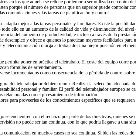
icos en los que aquella se retiene por temor a ser utilizada en contra de
sten porque el número de personas que un superior puede controlar con 
 las comunicaciones y las tareas de planificación y control.
se adapta mejor a las tareas personales y familiares. Existe la posibili
 todo ello en un aumento de la calidad de vida y disminución del nivel d
uencia del aumento de productividad, e incluso a través de la prestación
s de desempleo y ofrece a quienes lo practican mayores facilidades para
a y telecomunicación otorga al trabajador una mejor posición en el merc
e permita poner en práctica el teletrabajo. El coste del equipo corre po
lezcan fórmulas de arrendamiento.
verse incrementados como consecuencia de la pérdida de control sobre el
igura del teletrabajador debiera reunir. Realizar la selección adecuada 
stabilidad personal y familiar. El perfil del teletrabajador europeo se ca
eas relacionadas con el prcesamiento de información.
adores para proveerles de los conocimientos específicos que se requieren
ajo se encuentren con el rechazo por parte de los directivos, quienes se 
rvisión no puede ser tan continua, con lo que podría llegarse a una situ
 la comunicación en muchos casos no sea continua. Si bien las redes de