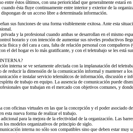
so entre éstos últimos, con una perioricidad que generalmente estará en f
 cuando ésta fluye continuamente entre interior y exterior de la organ
s dispongan de un acceso libre a determinada información.
eñan sus funciones de una forma visiblemente exitosa. Ante esta situac
sional.
da privada y la profesional cuando ambas se desarrollan en el mismo espac
control horario y con intención de aumentar sus niveles productivos lleg
encia física y del cara a cara, falta de relación personal con compañer
con el del hogar es lo más gratificante, y con el teletrabajo se les está
 INTERNA?
ión interna se ve seriamente afectada con la implanatación del teletra
vo de reducir la dimensión de la comunicación informal y mantener a los
municación e instalar servicio telemáticos de información, discusión e in
espíritu de trabajo en equipo. La ausencia de comunicación puede disminu
rofesionales que trabajan en el mercado con objetivos comunes, y donde
con oficinas virtuales en las que la concepción y el poder asociado de 
en esta nueva forma de realizar el trabajo.
dicional para la mejora de la efectividad de la organización. Las barrer
en los modelos organizativos de principio de siglo.
omunicación interna no sólo son compatibles sino que deben estar muy uni