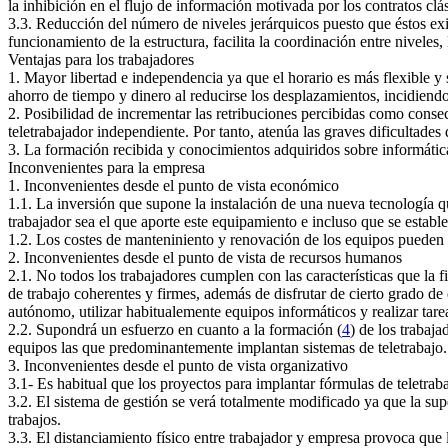
la inhibición en el flujo de información motivada por los contratos clás
3.3. Reducción del número de niveles jerárquicos puesto que éstos exi
funcionamiento de la estructura, facilita la coordinación entre niveles,
Ventajas para los trabajadores
1. Mayor libertad e independencia ya que el horario es más flexible y 
ahorro de tiempo y dinero al reducirse los desplazamientos, incidiendo
2. Posibilidad de incrementar las retribuciones percibidas como consec
teletrabajador independiente. Por tanto, atenúa las graves dificultade
3. La formación recibida y conocimientos adquiridos sobre informátic
Inconvenientes para la empresa
1. Inconvenientes desde el punto de vista económico
1.1. La inversión que supone la instalación de una nueva tecnología qu
trabajador sea el que aporte este equipamiento e incluso que se estab
1.2. Los costes de manteniniento y renovación de los equipos pueden 
2. Inconvenientes desde el punto de vista de recursos humanos
2.1. No todos los trabajadores cumplen con las características que la f
de trabajo coherentes y firmes, además de disfrutar de cierto grado de e
autónomo, utilizar habitualemente equipos informáticos y realizar tar
2.2. Supondrá un esfuerzo en cuanto a la formación (
4
) de los trabaj
equipos las que predominantemente implantan sistemas de teletrabajo.
3. Inconvenientes desde el punto de vista organizativo
3.1- Es habitual que los proyectos para implantar fórmulas de teletrab
3.2. El sistema de gestión se verá totalmente modificado ya que la supe
trabajos.
3.3. El distanciamiento físico entre trabajador y empresa provoca que