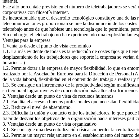
internet.
Este alto porcentaje previsto en el número de teletrabajadores se verá 
corporativas con filosofía internet.
Es incuestionable que el desarrollo tecnológico constituye una de las 
telecomunicaciones proporcionan se une la disminución de los costes t
teletrabajo antes de que hubiese una tecnología que lo permitiera, pa
Sin embargo, el teletrabajo no ha experimentado una explosión tan esp
Ventajas para la empresa
1.Ventajas desde el punto de vista económico
1.1. La más evidente de todas es la reducción de costes fijos que tiene
desplazamiento de los trabajadores que soporte la empresa se verían d
horarios... )
1.2. Permite dotar a la empresa de mayor flexibilidad, lo que en entor
realizado por la Asociación Europea para la Dirección de Personal (AEDP
de la vida laboral, flexibilidad en el contenido del trabajo a realizar y f
1.3. Se consigue un incremento de la productividad según manifiesta
su tiempo al lograr niveles de concentración más altos al sufrir menos 
2. Ventajas desde un punto de vista de recursos humanos
2.1. Facilita el acceso a buenos profesionales que necesitan flexibili
2.2. Reduce el nivel de absentismo.
2.3. Dificulta la unión y contacto entre los trabajadores, lo que puede 
tratar de desviar los objetivos de la organización hacia intereses partic
3. Ventajas desde un punto de vista organizativo
3.1. Se consigue una descentralización física sin perder la centralizaci
3.2. Permite un mayor relajamiento en el establecimiento del marco de 