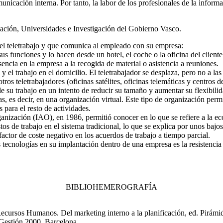
municación interna. Por tanto, la labor de los profesionales de la infor
cación, Universidades e Investigación del Gobierno Vasco.
o del teletrabajo y que comunica al empleado con su empresa:
 funciones y lo hacen desde un hotel, el coche o la oficina del cliente 
sencia en la empresa a la recogida de material o asistencia a reuniones.
l y el trabajo en el domicilio. El teletrabajador se desplaza, pero no a la
os teletrabajadores (oficinas satélites, oficinas telemáticas y centros de
e su trabajo en un intento de reducir su tamaño y aumentar su flexibili
, es decir, en una organización virtual. Este tipo de organización perm
 para el resto de actividades.
ganización (IAO), en 1986, permitió conocer en lo que se refiere a la e
tos de trabajo en el sistema tradicional, lo que se explica por unos bajos
 factor de coste negativo en los acuerdos de trabajo a tiempo parcial.
 tecnologías en su implantación dentro de una empresa es la resistenci
BIBLIOHEMEROGRAFÍA
 Recursos Humanos.
Del marketing interno a la planificación, ed.
Pirámi
Gestión 2000, Barcelona.