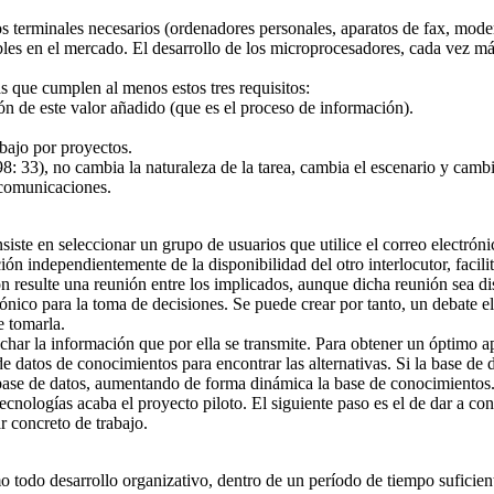
s terminales necesarios (ordenadores personales, aparatos de fax, modem
les en el mercado. El desarrollo de los microprocesadores, cada vez má
s que cumplen al menos estos tres requisitos:
ón de este valor añadido (que es el proceso de información).
abajo por proyectos.
33), no cambia la naturaleza de la tarea, cambia el escenario y cambia 
ecomunicaciones.
nsiste en seleccionar un grupo de usuarios que utilice el correo electr
ón independientemente de la disponibilidad del otro interlocutor, faci
n resulte una reunión entre los implicados, aunque dicha reunión sea dis
trónico para la toma de decisiones. Se puede crear por tanto, un debate 
e tomarla.
har la información que por ella se transmite. Para obtener un óptimo a
de datos de conocimientos para encontrar las alternativas. Si la base de d
 base de datos, aumentando de forma dinámica la base de conocimientos. 
 tecnologías acaba el proyecto piloto. El siguiente paso es el de dar a 
r concreto de trabajo.
mo todo desarrollo organizativo, dentro de un período de tiempo suficien