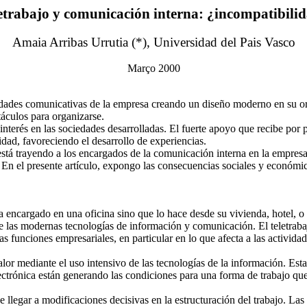
etrabajo y comunicación interna: ¿incompatibili
Amaia Arribas Urrutia (*), Universidad del Pais Vasco
Março 2000
sidades comunicativas de la empresa creando un diseño moderno en su o
táculos para organizarse.
nterés en las sociedades desarrolladas. El fuerte apoyo que recibe por p
dad, favoreciendo el desarrollo de experiencias.
 está trayendo a los encargados de la comunicación interna en la empre
. En el presente artículo, expongo las consecuencias sociales y económic
 ha encargado en una oficina sino que lo hace desde su vivienda, hotel, 
 de las modernas tecnologías de información y comunicación. El teletrab
s funciones empresariales, en particular en lo que afecta a las activida
alor mediante el uso intensivo de las tecnologías de la información. Est
ectrónica están generando las condiciones para una forma de trabajo que y
 llegar a modificaciones decisivas en la estructuración del trabajo. La