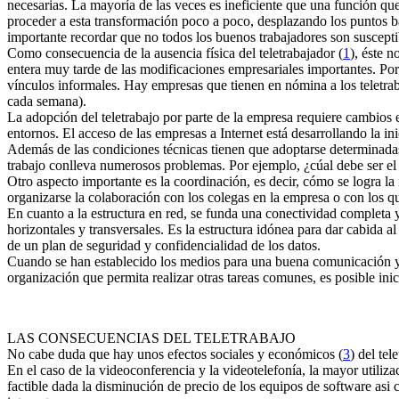
necesarias. La mayoría de las veces es ineficiente que una función que
proceder a esta transformación poco a poco, desplazando los puntos bás
importante recordar que no todos los buenos trabajadores son susceptib
Como consecuencia de la ausencia física del teletrabajador (
1
), éste 
entera muy tarde de las modificaciones empresariales importantes. Por 
vínculos informales. Hay empresas que tienen en nómina a los teletra
cada semana).
La adopción del teletrabajo por parte de la empresa requiere cambios 
entornos. El acceso de las empresas a Internet está desarrollando la ini
Además de las condiciones técnicas tienen que adoptarse determinadas m
trabajo conlleva numerosos problemas. Por ejemplo, ¿cúal debe ser el co
Otro aspecto importante es la coordinación, es decir, cómo se logra la 
organizarse la colaboración con los colegas en la empresa o con los que
En cuanto a la estructura en red, se funda una conectividad completa y
horizontales y transversales. Es la estructura idónea para dar cabida 
de un plan de seguridad y confidencialidad de los datos.
Cuando se han establecido los medios para una buena comunicación y c
organización que permita realizar otras tareas comunes, es posible inic
LAS CONSECUENCIAS DEL TELETRABAJO
No cabe duda que hay unos efectos sociales y económicos (
3
) del te
En el caso de la videoconferencia y la videotelefonía, la mayor utiliz
factible dada la disminución de precio de los equipos de software asi 