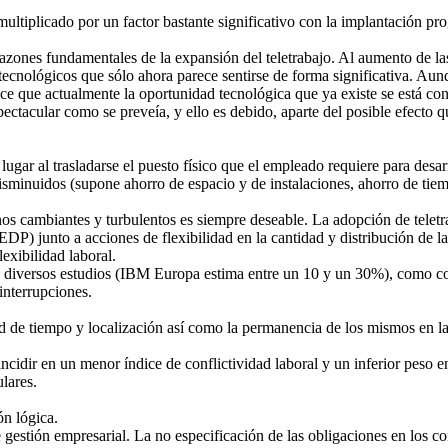
multiplicado por un factor bastante significativo con la implantación pro
razones fundamentales de la expansión del teletrabajo. Al aumento de la
ecnológicos que sólo ahora parece sentirse de forma significativa. Aunq
rece que actualmente la oportunidad tecnológica que ya existe se está 
ectacular como se preveía, y ello es debido, aparte del posible efecto q
 lugar al trasladarse el puesto físico que el empleado requiere para desa
isminuidos (supone ahorro de espacio y de instalaciones, ahorro de tie
nos cambiantes y turbulentos es siempre deseable. La adopción de teletra
) junto a acciones de flexibilidad en la cantidad y distribución de las 
lexibilidad laboral.
n diversos estudios (IBM Europa estima entre un 10 y un 30%), como co
interrupciones.
dad de tiempo y localización así como la permanencia de los mismos en l
incidir en un menor índice de conflictividad laboral y un inferior peso e
ulares.
ón lógica.
gestión empresarial. La no especificación de las obligaciones en los con