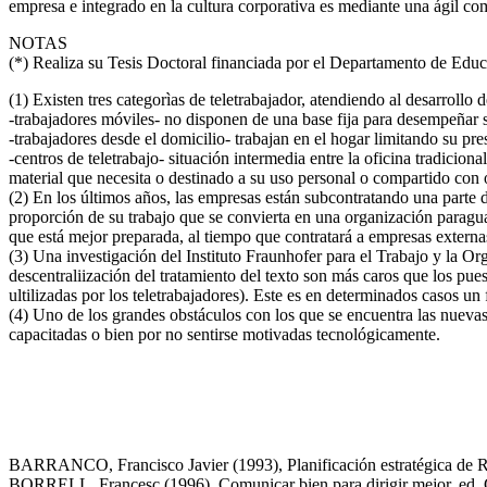
empresa e integrado en la cultura corporativa es mediante una ágil co
NOTAS
(*) Realiza su Tesis Doctoral financiada por el Departamento de Edu
(1) Existen tres categorìas de teletrabajador, atendiendo al desarroll
-trabajadores móviles- no disponen de una base fija para desempeñar sus
-trabajadores desde el domicilio- trabajan en el hogar limitando su pre
-centros de teletrabajo- situación intermedia entre la oficina tradiciona
material que necesita o destinado a su uso personal o compartido con otr
(2) En los últimos años, las empresas están subcontratando una parte d
proporción de su trabajo que se convierta en una organización paraguas
que está mejor preparada, al tiempo que contratará a empresas externas
(3) Una investigación del Instituto Fraunhofer para el Trabajo y la Or
descentraliización del tratamiento del texto son más caros que los pues
ultilizadas por los teletrabajadores). Este es en determinados casos un
(4) Uno de los grandes obstáculos con los que se encuentra las nuevas
capacitadas o bien por no sentirse motivadas tecnológicamente.
BARRANCO, Francisco Javier (1993), Planificación estratégica de
BORRELL, Francesc (1996), Comunicar bien para dirigir mejor, ed. 