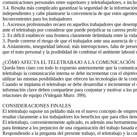
comunicaciones personales entre superiores y teletrabajadores, e inclu
3.4. Resulta más complicado garantizar la seguridad de la información
independientes y cabe plantearse la conveniencia de que estos agente
Inconvenientes para los trabajadores
1. Ascensos profesionales recaen en aquellos trabajadores que desemp
ante el teletrabajo por considerar que puede perjuficar su carrera profe
2. Es difícil establecer una frontera claramente delimitada entre la vi
3. Puede correrse el riesgo de que el trabajador ante una ausencia de 
4. Aislamiento, inseguridad laboral, más interrupciones, falta de pres
que el trato personal y la posibilidad de combinar el ambiente laboral 
¿CÓMO AFECTA EL TELETRABAJO A LA COMUNICACIÓN
Queda bien claro con todo lo expuesto anteriormente que la comunicac
teletrabajo la comunicación interna se debe incrementar con el objeti
utilizar las mismas posibilidades que ofrecen las tecnologías de la co
Cuando se implanta el teletrabajo se debe desarrollar e incrementar el 
información clave deben compartirse para conjuntar y motivar a los p
relaciones de equipo (Videgain Muro: 399).
CONSIDERACIONES FINALES
El teletrabajo supone un peldaño más en el nuevo concepto de empresa 
resaltar claramente a los trabajadores los beneficios que para ellos tien
El teletrabajo, convenientemente aplicado, es además una herramienta a
para limitarse a los prejuicios de una organización del trabajo basada 
Respondiendo a la pregunta del presente trabajo, el teletrabajo y la c