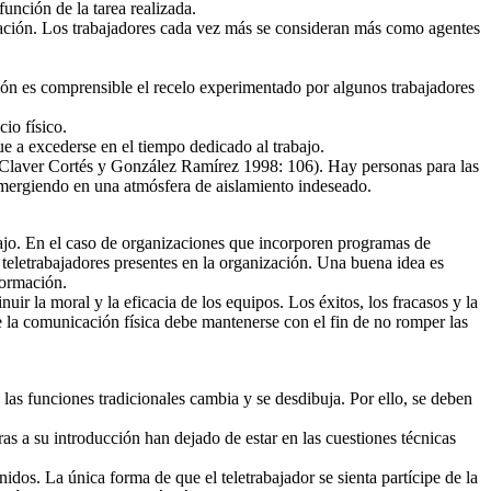
unción de la tarea realizada.
ización. Los trabajadores cada vez más se consideran más como agentes
ión es comprensible el recelo experimentado por algunos trabajadores
io físico.
ue a excederse en el tiempo dedicado al trabajo.
os (Claver Cortés y González Ramírez 1998: 106). Hay personas para las
 sumergiendo en una atmósfera de aislamiento indeseado.
bajo. En el caso de organizaciones que incorporen programas de
 teletrabajadores presentes en la organización. Una buena idea es
formación.
ir la moral y la eficacia de los equipos. Los éxitos, los fracasos y la
 la comunicación física debe mantenerse con el fin de no romper las
las funciones tradicionales cambia y se desdibuja. Por ello, se deben
as a su introducción han dejado de estar en las cuestiones técnicas
dos. La única forma de que el teletrabajador se sienta partícipe de la