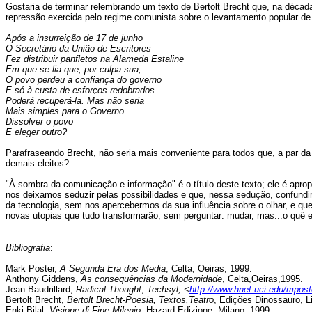
Gostaria de terminar relembrando um texto de Bertolt Brecht que, na década
repressão exercida pelo regime comunista sobre o levantamento popular de
Após a insurreição de 17 de junho
O Secretário da União de Escritores
Fez distribuir panfletos na Alameda Estaline
Em que se lia que, por culpa sua,
O povo perdeu a confiança do governo
E só à custa de esforços redobrados
Poderá recuperá-la. Mas não seria
Mais simples para o Governo
Dissolver o povo
E eleger outro?
Parafraseando Brecht, não seria mais conveniente para todos que, a par d
demais eleitos?
"À sombra da comunicação e informação" é o título deste texto; ele é apro
nos deixamos seduzir pelas possibilidades e que, nessa sedução, confun
da tecnologia, sem nos apercebermos da sua influência sobre o olhar, e q
novas utopias que tudo transformarão, sem perguntar: mudar, mas...o quê
Bibliografia
:
Mark Poster,
A Segunda Era dos Media
, Celta, Oeiras, 1999.
Anthony Giddens,
As consequências da Modernidade
, Celta,Oeiras,1995.
Jean Baudrillard,
Radical Thought
,
Techsyl, <
http://www.hnet.uci.edu/mposte
Bertolt Brecht,
Bertolt Brecht-Poesia, Textos,Teatro
, Edições Dinossauro, L
Enki Bilal,
Visione di Fine Milenio
, Hazard Edizione, Milano, 1999.