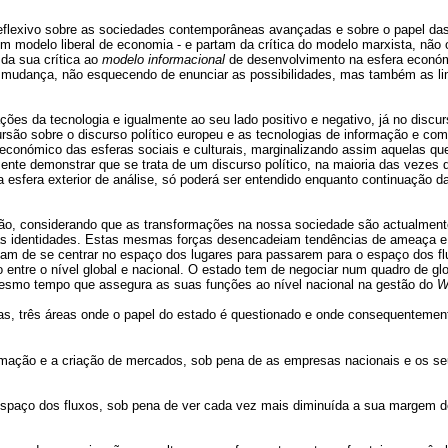
reflexivo sobre as sociedades contemporâneas avançadas e sobre o papel d
e um modelo liberal de economia - e partam da crítica do modelo marxista, nã
da sua crítica ao
modelo informacional
de desenvolvimento na esfera económ
de mudança, não esquecendo de enunciar as possibilidades, mas também as l
ões da tecnologia e igualmente ao seu lado positivo e negativo, já no discurs
ursão sobre o discurso político europeu e as tecnologias de informação e co
o económico das esferas sociais e culturais, marginalizando assim aquelas 
nte demonstrar que se trata de um discurso político, na maioria das vezes d
esfera exterior de análise, só poderá ser entendido enquanto continuação d
.
ão, considerando que as transformações na nossa sociedade são actualmente
as identidades. Estas mesmas forças desencadeiam tendências de ameaça e o
am de se centrar no espaço dos lugares para passarem para o espaço dos flu
o entre o nível global e nacional. O estado tem de negociar num quadro de g
esmo tempo que assegura as suas funções ao nível nacional na gestão do
W
tras, três áreas onde o papel do estado é questionado e onde consequentement
ormação e a criação de mercados, sob pena de as empresas nacionais e os 
espaço dos fluxos, sob pena de ver cada vez mais diminuída a sua margem de