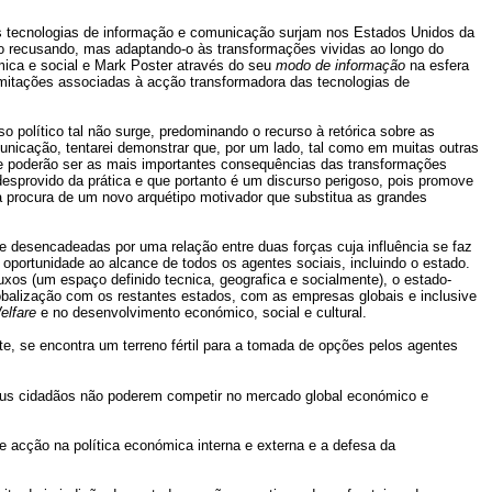
as tecnologias de informação e comunicação surjam nos Estados Unidos da
o o recusando, mas adaptando-o às transformações vividas ao longo do
ica e social e Mark Poster através do seu
modo de informação
na esfera
imitações associadas à acção transformadora das tecnologias de
o político tal não surge, predominando o recurso à retórica sobre as
municação, tentarei demonstrar que, por um lado, tal como em muitas outras
que poderão ser as mais importantes consequências das transformações
esprovido da prática e que portanto é um discurso perigoso, pois promove
a procura de um novo arquétipo motivador que substitua as grandes
 desencadeadas por uma relação entre duas forças cuja influência se faz
portunidade ao alcance de todos os agentes sociais, incluindo o estado.
xos (um espaço definido tecnica, geografica e socialmente), o estado-
lobalização com os restantes estados, com as empresas globais e inclusive
elfare
e no desenvolvimento económico, social e cultural.
e, se encontra um terreno fértil para a tomada de opções pelos agentes
seus cidadãos não poderem competir no mercado global económico e
 acção na política económica interna e externa e a defesa da