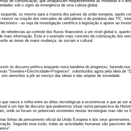
temas de comunicação, que ultrapassam frequentemente as fronteiras e o âmbi
entidades sob o signo da emergência de uma cultura global.
 à esquerda, ou mesmo para a maioria dos países da união europeia, aquilo c
ntervir na criação dos mercados de utilizadores e de produtos das TIC. Inte
trónico - ou seja da investigação científica à legislação e apoios ao inves
 referências ao controle dos fluxos financeiros a um nível global e, quanto 
 de mais informação. Este é o exemplo mais concreto da colonização dos rest
rão as áreas de maior mudança: as sociais e cultural.
ssim no discurso político enquanto nova bandeira do progresso, fazendo-nos
mula "Sovietes+Electricidade=Progresso", substituídos agora pela ideia de
im utensílios a pôr ao serviço das ideias e das utopias de sociedade.
 que nasce e milita entre as elites tecnológicas e económicas e que ao ser as
tural
é um tipo de discurso que poderemos situar numa perspectiva da Histór
m, onde se focam os potenciais existentes nestas tecnologias mas não se fa
 nas linhas de
pensamento oficial
da União Europeia e dos seus governantes, 
ação. Segundo esta visão, todas as actividades humanas são passíveis de se
gence".