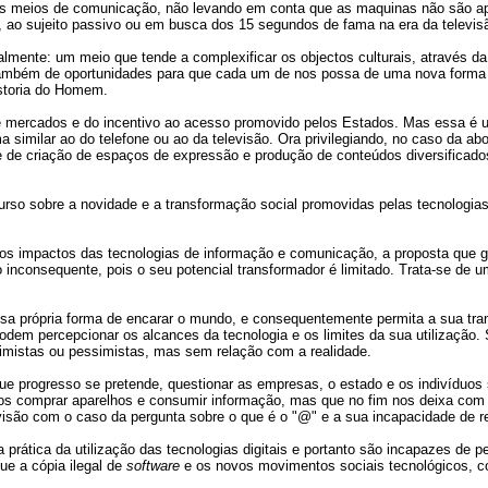
or dos meios de comunicação, não levando em conta que as maquinas não são
sa, ao sujeito passivo ou em busca dos 15 segundos de fama na era da televis
lmente: um meio que tende a complexificar os objectos culturais, através da
 também de oportunidades para que cada um de nos possa de uma nova forma r
istoria do Homem.
e mercados e do incentivo ao acesso promovido pelos Estados. Mas essa é u
a similar ao do telefone ou ao da televisão. Ora privilegiando, no caso da ab
ade de criação de espaços de expressão e produção de conteúdos diversificado
urso sobre a novidade e a transformação social promovidas pelas tecnologi
os impactos das tecnologias de informação e comunicação, a proposta que gos
nconsequente, pois o seu potencial transformador é limitado. Trata-se de u
sa própria forma de encarar o mundo, e consequentemente permita a sua tran
dem percepcionar os alcances da tecnologia e os limites da sua utilização.
timistas ou pessimistas, mas sem relação com a realidade.
 que progresso se pretende, questionar as empresas, o estado e os indivíduo
nos comprar aparelhos e consumir informação, mas que no fim nos deixa com 
são com o caso da pergunta sobre o que é o "@" e a sua incapacidade de res
rática da utilização das tecnologias digitais e portanto são incapazes de 
que a cópia ilegal de
software
e os novos movimentos sociais tecnológicos, 