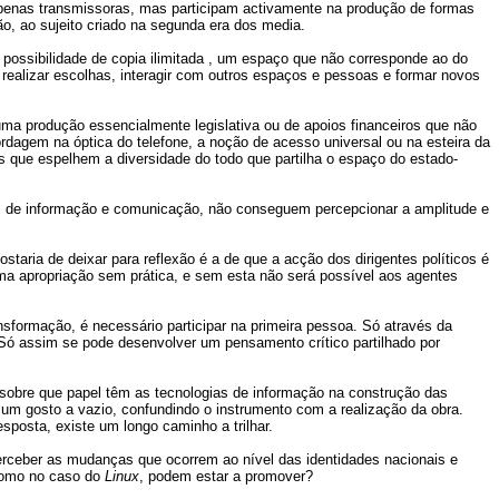
 apenas transmissoras, mas participam activamente na produção de formas
ão, ao sujeito criado na segunda era dos media.
 possibilidade de copia ilimitada , um espaço que não corresponde ao do
ealizar escolhas, interagir com outros espaços e pessoas e formar novos
ma produção essencialmente legislativa ou de apoios financeiros que não
ordagem na óptica do telefone, a noção de acesso universal ou na esteira da
s que espelhem a diversidade do todo que partilha o espaço do estado-
as de informação e comunicação, não conseguem percepcionar a amplitude e
taria de deixar para reflexão é a de que a acção dos dirigentes políticos é
ma apropriação sem prática, e sem esta não será possível aos agentes
sformação, é necessário participar na primeira pessoa. Só através da
 Só assim se pode desenvolver um pensamento crítico partilhado por
s sobre que papel têm as tecnologias de informação na construção das
um gosto a vazio, confundindo o instrumento com a realização da obra.
posta, existe um longo caminho a trilhar.
perceber as mudanças que ocorrem ao nível das identidades nacionais e
como no caso do
Linux
, podem estar a promover?