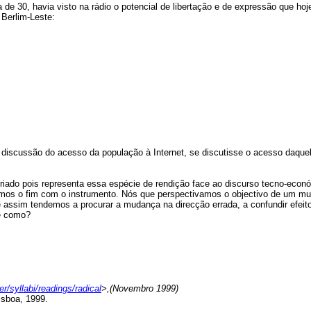
 de 30, havia visto na rádio o potencial de libertação e de expressão que ho
 Berlim-Leste:
a discussão do acesso da população à Internet, se discutisse o acesso daque
priado pois representa essa espécie de rendição face ao discurso tecno-econ
dimos o fim com o instrumento. Nós que perspectivamos o objectivo de um
ue assim tendemos a procurar a mudança na direcção errada, a confundir efe
 e como?
r/syllabi/readings/radical
>,(Novembro 1999)
isboa, 1999.