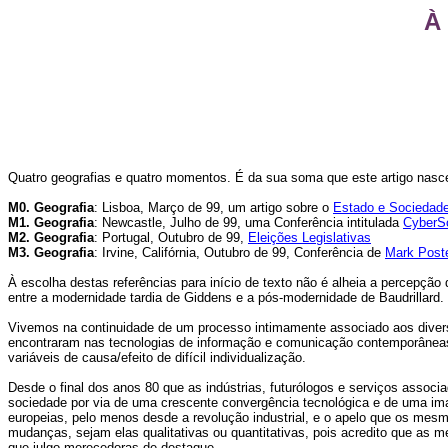
À
Quatro geografias e quatro momentos. É da sua soma que este artigo nasc
M0. Geografia
: Lisboa, Março de 99, um artigo sobre o
Estado e Sociedade
M1. Geografia
: Newcastle, Julho de 99, uma Conferência intitulada
CyberS
M2. Geografia
: Portugal, Outubro de 99,
Eleições Legislativas
M3. Geografia
: Irvine, Califórnia, Outubro de 99, Conferência de
Mark Post
À escolha destas referências para início de texto não é alheia a percepç
entre a modernidade tardia de Giddens e a pós-modernidade de Baudrillard.
Vivemos na continuidade de um processo intimamente associado aos diver
encontraram nas tecnologias de informação e comunicação contemporâneas
variáveis de causa/efeito de difícil individualização.
Desde o final dos anos 80 que as indústrias, futurólogos e serviços asso
sociedade por via de uma crescente convergência tecnológica e de uma im
europeias, pelo menos desde a revolução industrial, e o apelo que os mesmo
mudanças, sejam elas qualitativas ou quantitativas, pois acredito que as me
que julgo merecedoras de destaque.