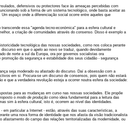
insulados, defensivos ou protectores face às ameaças percebidas com
funcionando sob a forma de um sistema tecnológico, onde basta aceitar as
. Um espaço onde a diferenciação social ocorre entre aqueles que
 transcende essa "agenda tecno-económica" para a esfera cultural e
melhor, a criação de comunidades através do consenso. Disso é exemplo a
historicidade tecnológica das nossas sociedades, como nos coloca perante
m discurso em que o apelo ao novo se traduz, quando devidamente
do de norte a sul da Europa, ora por governos socialistas ora
e promoção da segurança e estabilidade dos seus cidadão - segurança
mudança seja moderado ou afastado do discurso. Daí a obsessão com a
ectivos em si. Procura-se um discurso de consensos, pois quem não estará
e que a verdadeira revolução esteja a ocorrer noutra esfera da sociedade:
respostas para as mudanças em curso nas nossas sociedades. Ele propõe
proposto o
modo de produção
como ideia fundamental para a leitura das
s sim à esfera cultural, isto é, ocorrem ao nível das identidades.
m particular a Internet - estão, através das suas características, a
ante uma nova forma de identidade que nos afasta da visão tradicionalista
; o afastamento do campo das relações territorializadas da modernidade, ou