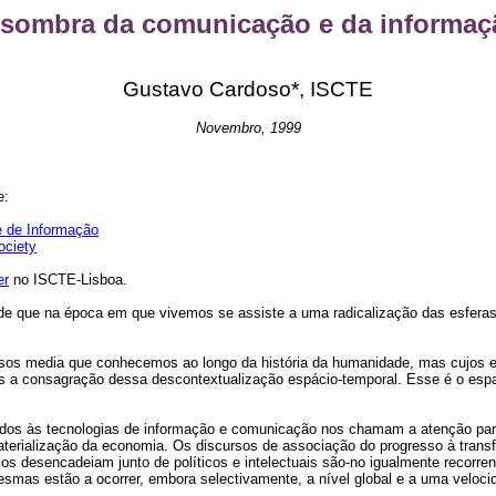
 sombra da comunicação e da informaç
Gustavo Cardoso*, ISCTE
Novembro, 1999
e:
 de Informação
ociety
er
no ISCTE-Lisboa.
ão de que na época em que vivemos se assiste a uma radicalização das esfer
sos media que conhecemos ao longo da história da humanidade, mas cujos e
 a consagração dessa descontextualização espácio-temporal. Esse é o esp
ciados às tecnologias de informação e comunicação nos chamam a atenção par
aterialização da economia. Os discursos de associação do progresso à tra
s desencadeiam junto de políticos e intelectuais são-no igualmente recorren
smas estão a ocorrer, embora selectivamente, a nível global e a uma velocidad