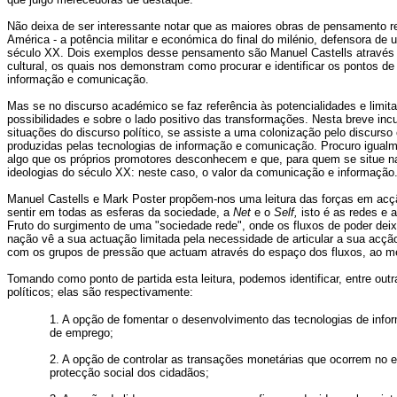
Não deixa de ser interessante notar que as maiores obras de pensamento 
América - a potência militar e económica do final do milénio, defensora d
século XX. Dois exemplos desse pensamento são Manuel Castells através 
cultural, os quais nos demonstram como procurar e identificar os pontos 
informação e comunicação.
Mas se no discurso académico se faz referência às potencialidades e limitaç
possibilidades e sobre o lado positivo das transformações. Nesta breve inc
situações do discurso político, se assiste a uma colonização pelo discurs
produzidas pelas tecnologias de informação e comunicação. Procuro igualme
algo que os próprios promotores desconhecem e que, para quem se situe na 
ideologias do século XX: neste caso, o valor da comunicação e informação
Manuel Castells e Mark Poster propõem-nos uma leitura das forças em acç
sentir em todas as esferas da sociedade, a
Net
e o
Self,
isto é as redes e 
Fruto do surgimento de uma "sociedade rede", onde os fluxos de poder deix
nação vê a sua actuação limitada pela necessidade de articular a sua acçã
com os grupos de pressão que actuam através do espaço dos fluxos, ao m
Tomando como ponto de partida esta leitura, podemos identificar, entre ou
políticos; elas são respectivamente:
1. A opção de fomentar o desenvolvimento das tecnologias de inf
de emprego;
2. A opção de controlar as transações monetárias que ocorrem no 
protecção social dos cidadãos;