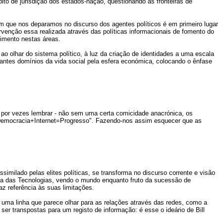
to de jurisdição dos estados-nação, questionando as fronteiras de
om que nos deparamos no discurso dos agentes políticos é em primeiro lugar
rvenção essa realizada através das políticas informacionais de fomento do
timento nestas áreas.
ao olhar do sistema político, à luz da criação de identidades a uma escala
antes domínios da vida social pela esfera económica, colocando o ênfase
 por vezes lembrar - não sem uma certa comicidade anacrónica, os
 "Democracia+Internet=Progresso". Fazendo-nos assim esquecer que as
similado pelas elites políticas, se transforma no discurso corrente e visão
ia das Tecnologias, vendo o mundo enquanto fruto da sucessão de
z referência às suas limitações.
uma linha que parece olhar para as relações através das redes, como a
r transpostas para um registo de informação: é esse o ideário de Bill