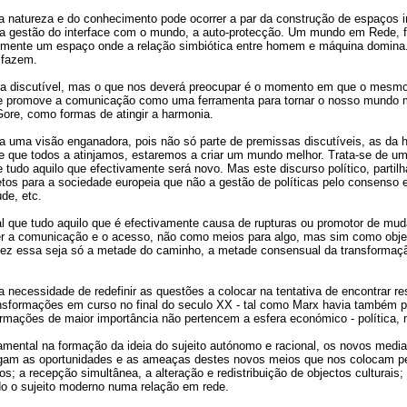
da natureza e do conhecimento pode ocorrer a par da construção de espaços 
e a gestão do interface com o mundo, a auto-protecção. Um mundo em Rede, 
gualmente um espaço onde a relação simbiótica entre homem e máquina domina
 fazem.
ora discutível, mas o que nos deverá preocupar é o momento em que o mesmo
 que promove a comunicação como uma ferramenta para tornar o nosso mundo 
Gore, como formas de atingir a harmonia.
ra uma visão enganadora, pois não só parte de premissas discutíveis, as da 
e que todos a atinjamos, estaremos a criar um mundo melhor. Trata-se de u
do aquilo que efectivamente será novo. Mas este discurso político, partilha
os para a sociedade europeia que não a gestão de políticas pelo consenso 
úde, etc.
normal que tudo aquilo que é efectivamente causa de rupturas ou promotor de 
olher a comunicação e o acesso, não como meios para algo, mas sim como obj
z essa seja só a metade do caminho, a metade consensual da transformação 
necessidade de redefinir as questões a colocar na tentativa de encontrar 
ansformações em curso no final do seculo XX - tal como Marx havia também 
mações de maior importância não pertencem a esfera económico - política, ma
tal na formação da ideia do sujeito autónomo e racional, os novos media - e
ogam as oportunidades e as ameaças destes novos meios que nos colocam per
s; a recepção simultânea, a alteração e redistribuição de objectos culturais
do o sujeito moderno numa relação em rede.