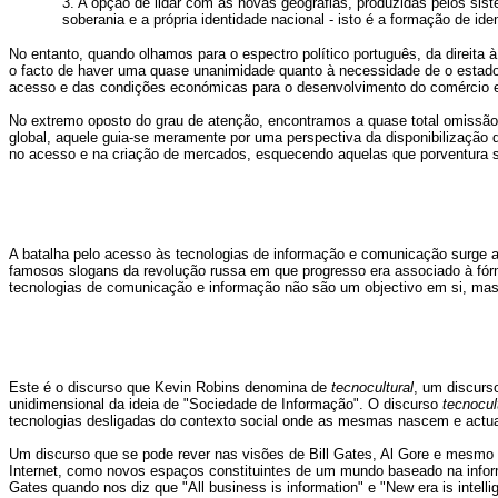
3. A opção de lidar com as novas geografias, produzidas pelos sis
soberania e a própria identidade nacional - isto é a formação de id
No entanto, quando olhamos para o espectro político português, da direita
o facto de haver uma quase unanimidade quanto à necessidade de o estado i
acesso e das condições económicas para o desenvolvimento do comércio elec
No extremo oposto do grau de atenção, encontramos a quase total omissão de
global, aquele guia-se meramente por uma perspectiva da disponibilização
no acesso e na criação de mercados, esquecendo aquelas que porventura se
A batalha pelo acesso às tecnologias de informação e comunicação surge a
famosos slogans da revolução russa em que progresso era associado à fór
tecnologias de comunicação e informação não são um objectivo em si, mas s
Este é o discurso que Kevin Robins denomina de
tecnocultural
, um discurso
unidimensional da ideia de "Sociedade de Informação". O discurso
tecnocul
tecnologias desligadas do contexto social onde as mesmas nascem e actua
Um discurso que se pode rever nas visões de Bill Gates, Al Gore e mesmo
Internet, como novos espaços constituintes de um mundo baseado na inform
Gates quando nos diz que "All business is information" e "New era is intelli