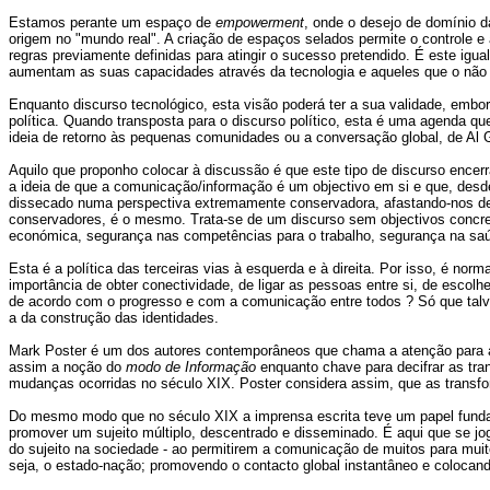
Estamos perante um espaço de
empowerment
, onde o desejo de domínio 
origem no "mundo real". A criação de espaços selados permite o controle 
regras previamente definidas para atingir o sucesso pretendido. É este i
aumentam as suas capacidades através da tecnologia e aqueles que o não
Enquanto discurso tecnológico, esta visão poderá ter a sua validade, emb
política. Quando transposta para o discurso político, esta é uma agenda
ideia de retorno às pequenas comunidades ou a conversação global, de Al 
Aquilo que proponho colocar à discussão é que este tipo de discurso encer
a ideia de que a comunicação/informação é um objectivo em si e que, desd
dissecado numa perspectiva extremamente conservadora, afastando-nos de tu
conservadores, é o mesmo. Trata-se de um discurso sem objectivos concret
económica, segurança nas competências para o trabalho, segurança na sa
Esta é a política das terceiras vias à esquerda e à direita. Por isso, é 
importância de obter conectividade, de ligar as pessoas entre si, de esc
de acordo com o progresso e com a comunicação entre todos ? Só que talve
a da construção das identidades.
Mark Poster é um dos autores contemporâneos que chama a atenção para a 
assim a noção do
modo de Informação
enquanto chave para decifrar as tr
mudanças ocorridas no século XIX. Poster considera assim, que as transfor
Do mesmo modo que no século XIX a imprensa escrita teve um papel fundamen
promover um sujeito múltiplo, descentrado e disseminado. É aqui que se j
do sujeito na sociedade - ao permitirem a comunicação de muitos para muito
seja, o estado-nação; promovendo o contacto global instantâneo e colocan