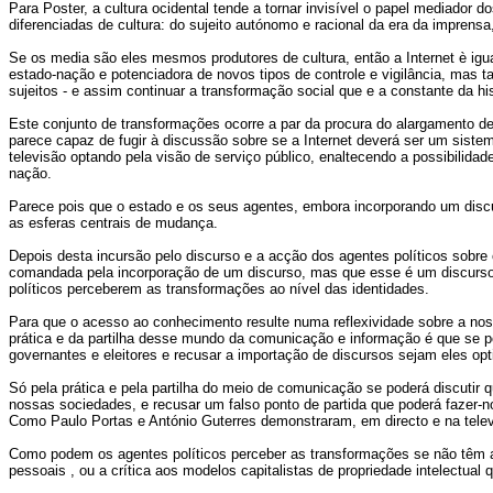
Para Poster, a cultura ocidental tende a tornar invisível o papel mediad
diferenciadas de cultura: do sujeito autónomo e racional da era da impren
Se os media são eles mesmos produtores de cultura, então a Internet è igua
estado-nação e potenciadora de novos tipos de controle e vigilância, mas
sujeitos - e assim continuar a transformação social que e a constante da h
Este conjunto de transformações ocorre a par da procura do alargamento d
parece capaz de fugir à discussão sobre se a Internet deverá ser um sistem
televisão optando pela visão de serviço público, enaltecendo a possibilid
nação.
Parece pois que o estado e os seus agentes, embora incorporando um disc
as esferas centrais de mudança.
Depois desta incursão pelo discurso e a acção dos agentes políticos sobre 
comandada pela incorporação de um discurso, mas que esse é um discurso i
políticos perceberem as transformações ao nível das identidades.
Para que o acesso ao conhecimento resulte numa reflexividade sobre a nos
prática e da partilha desse mundo da comunicação e informação é que se po
governantes e eleitores e recusar a importação de discursos sejam eles op
Só pela prática e pela partilha do meio de comunicação se poderá discutir
nossas sociedades, e recusar um falso ponto de partida que poderá fazer-
Como Paulo Portas e António Guterres demonstraram, em directo e na televi
Como podem os agentes políticos perceber as transformações se não têm a p
pessoais , ou a crítica aos modelos capitalistas de propriedade intelectual 