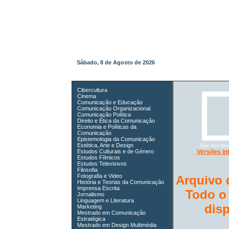
Sábado, 8 de Agosto de 2026
Cibercultura
Cinema
Comunicação e Educação
Comunicação Organizacional
Comunicação Política
Direito e Ética da Comunicação
Economia e Políticas da
Comunicação
Epistemologia da Comunicação
Estética, Arte e Design
Site dos li
Estudos Culturais e de Género
Versões in
Estudos Fílmicos
Estudos Televisivos
Filosofia
Fotografia e Video
Arquivo 
História e Teorias da Comunicação
Imprensa Escrita
Todo o
Jornalismo
Linguagem e Literatura
dis
Marketing
Mestrado em Comunicação
Estratégica
Mestrado em Design Multimédia