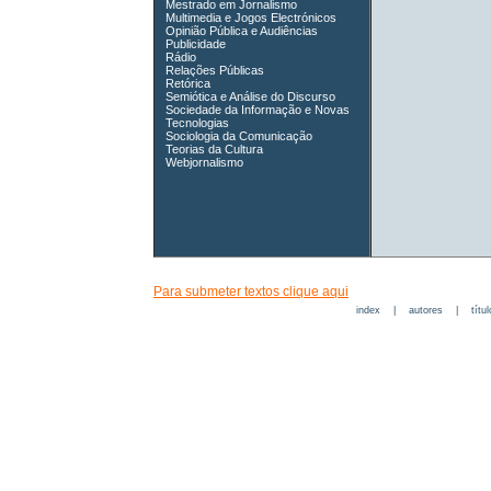
Mestrado em Jornalismo
Multimedia e Jogos Electrónicos
Opinião Pública e Audiências
Publicidade
Rádio
Relações Públicas
Retórica
Semiótica e Análise do Discurso
Sociedade da Informação e Novas
Tecnologias
Sociologia da Comunicação
Teorias da Cultura
Webjornalismo
Para submeter textos clique aqui
index
|
autores
|
títu