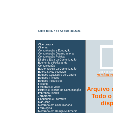
Sexta-feira, 7 de Agosto de 2026
Cibercultura
Cinema
Comunicação e Educação
Comunicação Organizacional
Comunicação Política
Direito e Ética da Comunicação
Economia e Políticas da
Comunicação
Epistemologia da Comunicação
Estética, Arte e Design
Site dos li
Estudos Culturais e de Género
Versões in
Estudos Fílmicos
Estudos Televisivos
Filosofia
Fotografia e Video
Arquivo 
História e Teorias da Comunicação
Imprensa Escrita
Todo o
Jornalismo
Linguagem e Literatura
dis
Marketing
Mestrado em Comunicação
Estratégica
Mestrado em Design Multimédia