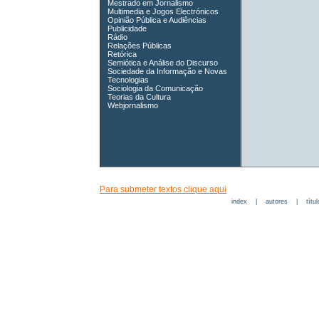
Mestrado em Jornalismo
Multimedia e Jogos Electrónicos
Opinião Pública e Audiências
Publicidade
Rádio
Relações Públicas
Retórica
Semiótica e Análise do Discurso
Sociedade da Informação e Novas
Tecnologias
Sociologia da Comunicação
Teorias da Cultura
Webjornalismo
Para submeter textos clique aqui
index
|
autores
|
títu