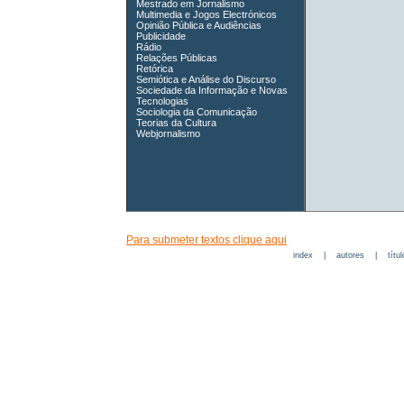
Mestrado em Jornalismo
Multimedia e Jogos Electrónicos
Opinião Pública e Audiências
Publicidade
Rádio
Relações Públicas
Retórica
Semiótica e Análise do Discurso
Sociedade da Informação e Novas
Tecnologias
Sociologia da Comunicação
Teorias da Cultura
Webjornalismo
Para submeter textos clique aqui
index
|
autores
|
títu