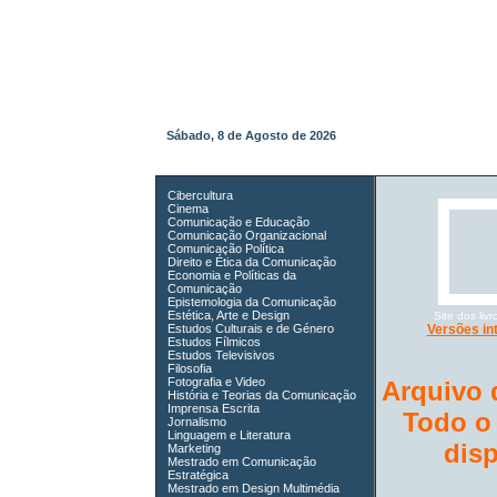
Sábado, 8 de Agosto de 2026
Cibercultura
Cinema
Comunicação e Educação
Comunicação Organizacional
Comunicação Política
Direito e Ética da Comunicação
Economia e Políticas da
Comunicação
Epistemologia da Comunicação
Estética, Arte e Design
Site dos li
Estudos Culturais e de Género
Versões in
Estudos Fílmicos
Estudos Televisivos
Filosofia
Fotografia e Video
Arquivo 
História e Teorias da Comunicação
Imprensa Escrita
Todo o
Jornalismo
Linguagem e Literatura
dis
Marketing
Mestrado em Comunicação
Estratégica
Mestrado em Design Multimédia